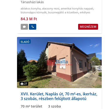
Társasházi lakás
ablakos konyha
,
alacsony rezsi
,
amerikai konyhás nappali
,
biztonságos környék
,
buszmegálló a közelben
,
erkélyes
84.3 M Ft
MEGNÉZEM
ELADÓ
27
XVII. Kerület, Naplás út, 70 m²-es, ikerház,
3 szobás, részben felújított állapotú
70 m² terület
3 szoba