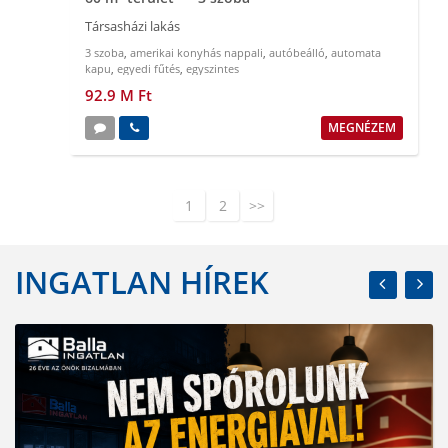
Társasházi lakás
3 szoba
,
amerikai konyhás nappali
,
autóbeálló
,
automata
kapu
,
egyedi fűtés
,
egyszintes
92.9 M Ft
MEGNÉZEM
1
2
>>
INGATLAN HÍREK