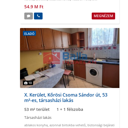
54.9 M Ft
MEGNÉZEM
ELADÓ
10
X. Kerület, Kőrösi Csoma Sándor út, 53
m²-es, társasházi lakás
53 m² terület
1 + 1 félszoba
Társasházi lakás
ablakos konyha
,
azonnal birtokba vehető
,
biztonsági bejárati