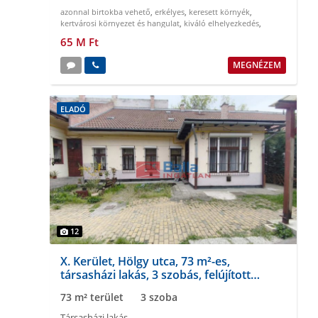
azonnal birtokba vehető
,
erkélyes
,
keresett környék
,
kertvárosi környezet és hangulat
,
kiváló elhelyezkedés
,
napfényes
65 M Ft
MEGNÉZEM
ELADÓ
12
X. Kerület, Hölgy utca, 73 m²-es,
társasházi lakás, 3 szobás, felújított
állapotú
73 m² terület
3 szoba
Társasházi lakás