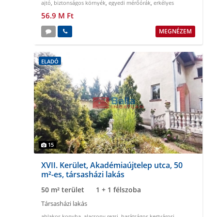
ajtó
,
biztonságos környék
,
egyedi mérőórák
,
erkélyes
56.9 M Ft
MEGNÉZEM
ELADÓ
15
XVII. Kerület, Akadémiaújtelep utca, 50
m²-es, társasházi lakás
50 m² terület
1 + 1 félszoba
Társasházi lakás
ablakos konyha
,
alacsony rezsi
,
barátságos kertvárosi