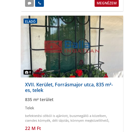
MEGNÉZEM
ELADÓ
8
XVII. Kerület, Forrásmajor utca, 835 m²-
es, telek
835 m² terület
Telek
befektetési célból is ajánlott
,
buszmegálló a közelben
,
csendes környék
,
déli tájolás
,
könnyen megközelíthető
,
körbekeritett
22 M Ft