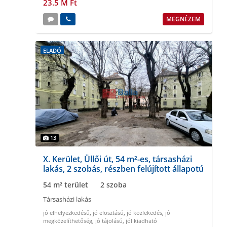
23.5 M Ft
MEGNÉZEM
ELADÓ
13
X. Kerület, Üllői út, 54 m²-es, társasházi
lakás, 2 szobás, részben felújított állapotú
54 m² terület
2 szoba
Társasházi lakás
jó elhelyezkedésű
,
jó elosztású
,
jó közlekedés
,
jó
megközelíthetőség
,
jó tájolású
,
jól kiadható