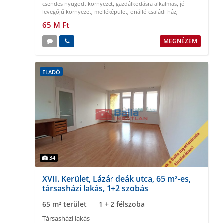
csendes nyugodt környezet
,
gazdálkodásra alkalmas
,
jó
levegőjű környezet
,
melléképület
,
önálló családi ház
,
többcélú hasznosítás
65 M Ft
MEGNÉZEM
ELADÓ
34
XVII. Kerület, Lázár deák utca, 65 m²-es,
társasházi lakás, 1+2 szobás
65 m² terület
1 + 2 félszoba
Társasházi lakás