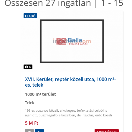
Összesen 27 ingatlan | 1 - 15
ELADÓ
6
XVII. Kerület, reptér közeli utca, 1000 m²-
es, telek
1000 m² terület
Telek
198-es buszhoz közeli
,
alkuképes
,
befektetési célból is
ajánlott
,
buszmegálló a közelben
,
déli tájolás
,
erdő közeli
5 M Ft