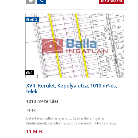
MEGNÉZEM
ELADÓ
9
XVII. Kerület, Kopolya utca, 1010 m²-es,
telek
1010 m² terület
Telek
befektetési célból is ajánlott
,
Csak a Balla Ingatlan
kínálatában!
,
csendes nyugodt környezet
,
D-NY tájolású
,
gazdálkodásra alkalmas
,
könnyen megközelíthető
11 M Ft