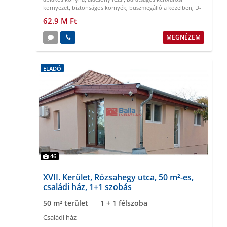
környezet
,
biztonságos környék
,
buszmegálló a közelben
,
D-
NY tájolású
62.9 M Ft
MEGNÉZEM
ELADÓ
46
XVII. Kerület, Rózsahegy utca, 50 m²-es,
családi ház, 1+1 szobás
50 m² terület
1 + 1 félszoba
Családi ház