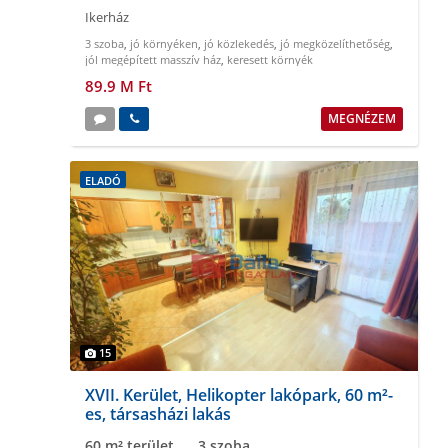
Ikerház
3 szoba
,
jó környéken
,
jó közlekedés
,
jó megközelíthetőség
,
jól megépített masszív ház
,
keresett környék
89.9 M Ft
MEGNÉZEM
ELADÓ
15
XVII. Kerület, Helikopter lakópark, 60 m²-
es, társasházi lakás
60 m² terület
3 szoba