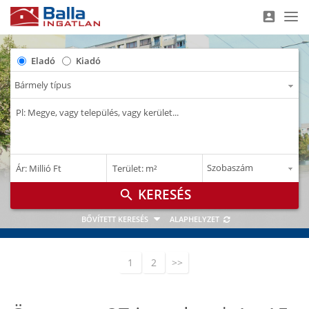
account_box
Nav
Eladó
Kiadó
–
–
Ár: Millió Ft
Terület: m²
M Ft
m²
search
BŐVÍTETT KERESÉS
ALAPHELYZET
1
2
>>