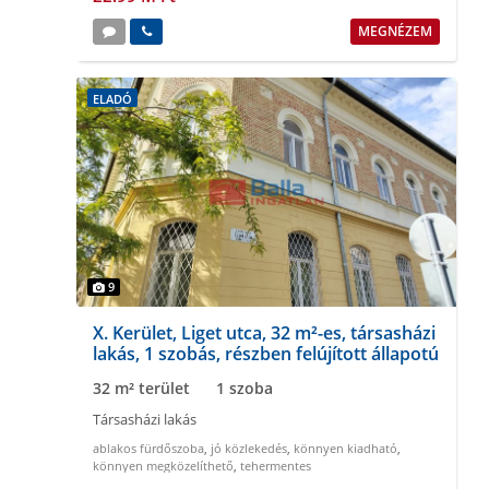
MEGNÉZEM
ELADÓ
9
X. Kerület, Liget utca, 32 m²-es, társasházi
lakás, 1 szobás, részben felújított állapotú
32 m² terület
1 szoba
Társasházi lakás
ablakos fürdőszoba
,
jó közlekedés
,
könnyen kiadható
,
könnyen megközelíthető
,
tehermentes