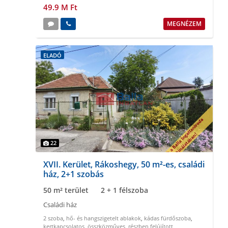
49.9 M Ft
MEGNÉZEM
ELADÓ
22
XVII. Kerület, Rákoshegy, 50 m²-es, családi
ház, 2+1 szobás
50 m² terület
2 + 1 félszoba
Családi ház
2 szoba
,
hő- és hangszigetelt ablakok
,
kádas fürdőszoba
,
kertkapcsolatos
,
összközműves
,
részben felújított