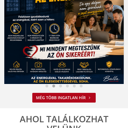
Nem spórolunk az energiával
MÉG TÖBB INGATLAN HÍR
2026. 08. 03. 09:34
A jelenlegi energiahelyzet minden vállalkozást felelős működésre
ösztönöz. A Balla Ingatlan is alkalmazkodik ehhez.
AHOL TALÁLKOZHAT
ELOLVASOM