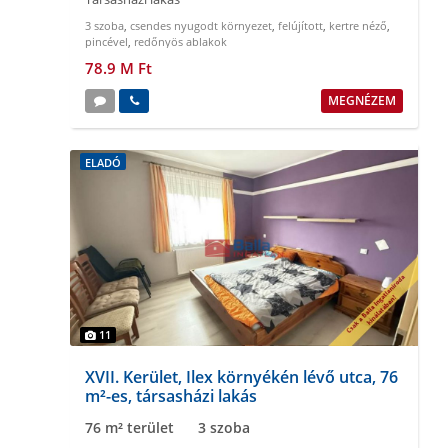
3 szoba
,
csendes nyugodt környezet
,
felújított
,
kertre néző
,
pincével
,
redőnyös ablakok
78.9 M Ft
MEGNÉZEM
ELADÓ
11
XVII. Kerület, Ilex környékén lévő utca, 76
m²-es, társasházi lakás
76 m² terület
3 szoba