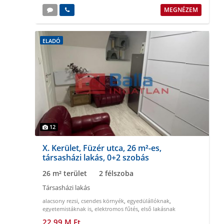
MEGNÉZEM
ELADÓ
12
X. Kerület, Füzér utca, 26 m²-es,
társasházi lakás, 0+2 szobás
26 m² terület
2 félszoba
Társasházi lakás
alacsony rezsi
,
csendes környék
,
egyedülállóknak
,
egyetemistáknak is
,
elektromos fűtés
,
első lakásnak
22.99 M Ft