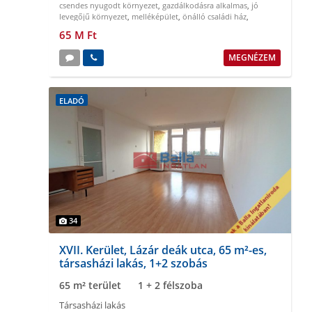
csendes nyugodt környezet
,
gazdálkodásra alkalmas
,
jó
levegőjű környezet
,
melléképület
,
önálló családi ház
,
többcélú hasznosítás
65 M Ft
MEGNÉZEM
ELADÓ
34
XVII. Kerület, Lázár deák utca, 65 m²-es,
társasházi lakás, 1+2 szobás
65 m² terület
1 + 2 félszoba
Társasházi lakás