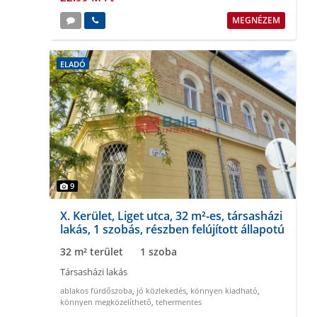
MEGNÉZEM
ELADÓ
9
X. Kerület, Liget utca, 32 m²-es, társasházi
lakás, 1 szobás, részben felújított állapotú
32 m² terület
1 szoba
Társasházi lakás
ablakos fürdőszoba
,
jó közlekedés
,
könnyen kiadható
,
könnyen megközelíthető
,
tehermentes