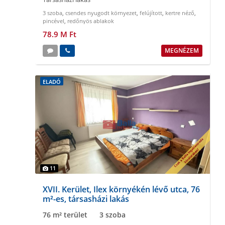
3 szoba
,
csendes nyugodt környezet
,
felújított
,
kertre néző
,
pincével
,
redőnyös ablakok
78.9 M Ft
MEGNÉZEM
ELADÓ
11
XVII. Kerület, Ilex környékén lévő utca, 76
m²-es, társasházi lakás
76 m² terület
3 szoba