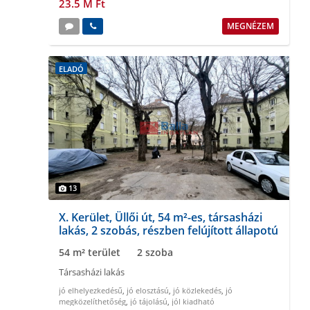
23.5 M Ft
MEGNÉZEM
ELADÓ
13
X. Kerület, Üllői út, 54 m²-es, társasházi
lakás, 2 szobás, részben felújított állapotú
54 m² terület
2 szoba
Társasházi lakás
jó elhelyezkedésű
,
jó elosztású
,
jó közlekedés
,
jó
megközelíthetőség
,
jó tájolású
,
jól kiadható