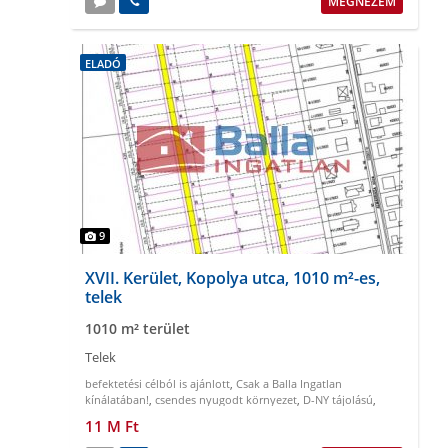
MEGNÉZEM
ELADÓ
9
XVII. Kerület, Kopolya utca, 1010 m²-es,
telek
1010 m² terület
Telek
befektetési célból is ajánlott
,
Csak a Balla Ingatlan
kínálatában!
,
csendes nyugodt környezet
,
D-NY tájolású
,
gazdálkodásra alkalmas
,
könnyen megközelíthető
11 M Ft