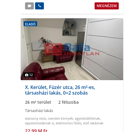
MEGNÉZEM
ELADÓ
12
X. Kerület, Füzér utca, 26 m²-es,
társasházi lakás, 0+2 szobás
26 m² terület
2 félszoba
Társasházi lakás
alacsony rezsi
,
csendes környék
,
egyedülállóknak
,
egyetemistáknak is
,
elektromos fűtés
,
első lakásnak
22.99 M Ft