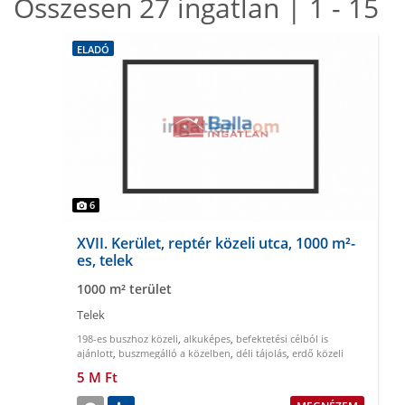
Összesen 27 ingatlan | 1 - 15
ELADÓ
6
XVII. Kerület, reptér közeli utca, 1000 m²-
es, telek
1000 m² terület
Telek
198-es buszhoz közeli
,
alkuképes
,
befektetési célból is
ajánlott
,
buszmegálló a közelben
,
déli tájolás
,
erdő közeli
5 M Ft