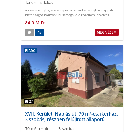
Társasházi lakás
ablakos konyha
,
alacsony rezsi
,
amerikai konyhás nappali
,
biztonságos környék
,
buszmegálló a közelben
,
erkélyes
84.3 M Ft
MEGNÉZEM
ELADÓ
27
XVII. Kerület, Naplás út, 70 m²-es, ikerház,
3 szobás, részben felújított állapotú
70 m² terület
3 szoba