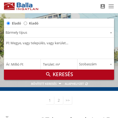
account_box
Nav
Eladó
Kiadó
–
–
Ár: Millió Ft
Terület: m²
M Ft
m²
search
BŐVÍTETT KERESÉS
ALAPHELYZET
1
2
>>