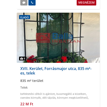
MEGNÉZEM
ELADÓ
8
XVII. Kerület, Forrásmajor utca, 835 m²-
es, telek
835 m² terület
Telek
befektetési célból is ajánlott
,
buszmegálló a közelben
,
csendes környék
,
déli tájolás
,
könnyen megközelíthető
,
körbekeritett
22 M Ft