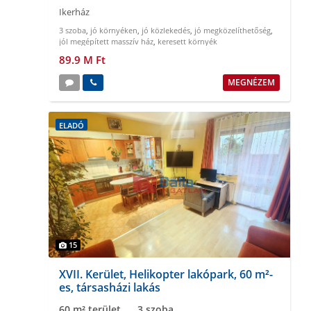
Ikerház
3 szoba
,
jó környéken
,
jó közlekedés
,
jó megközelíthetőség
,
jól megépített masszív ház
,
keresett környék
89.9 M Ft
MEGNÉZEM
ELADÓ
15
XVII. Kerület, Helikopter lakópark, 60 m²-
es, társasházi lakás
60 m² terület
3 szoba