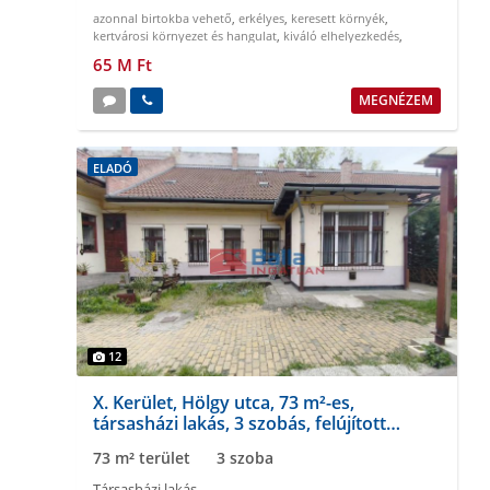
azonnal birtokba vehető
,
erkélyes
,
keresett környék
,
kertvárosi környezet és hangulat
,
kiváló elhelyezkedés
,
napfényes
65 M Ft
MEGNÉZEM
ELADÓ
12
X. Kerület, Hölgy utca, 73 m²-es,
társasházi lakás, 3 szobás, felújított
állapotú
73 m² terület
3 szoba
Társasházi lakás