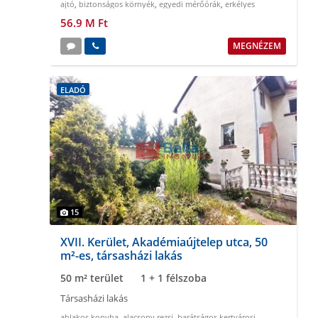
ajtó
,
biztonságos környék
,
egyedi mérőórák
,
erkélyes
56.9 M Ft
MEGNÉZEM
ELADÓ
15
XVII. Kerület, Akadémiaújtelep utca, 50
m²-es, társasházi lakás
50 m² terület
1 + 1 félszoba
Társasházi lakás
ablakos konyha
,
alacsony rezsi
,
barátságos kertvárosi