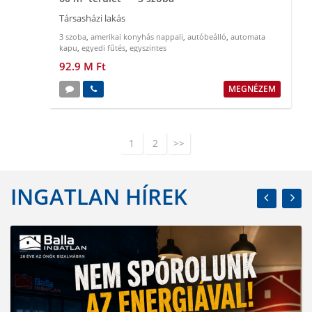
Társasházi lakás
3 szoba
,
amerikai konyhás nappali
,
autóbeálló
,
automata
kapu
,
egyedi fűtés
,
egyszintes
92.9 M Ft
MEGNÉZEM
1
2
>>
INGATLAN HÍREK