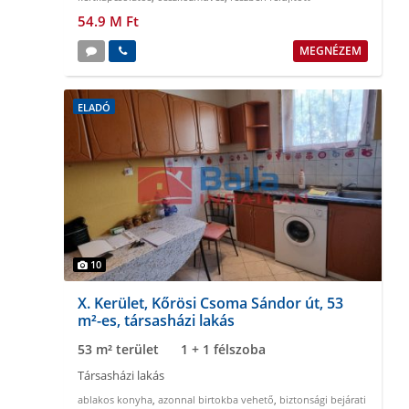
54.9 M Ft
MEGNÉZEM
ELADÓ
10
X. Kerület, Kőrösi Csoma Sándor út, 53
m²-es, társasházi lakás
53 m² terület
1 + 1 félszoba
Társasházi lakás
ablakos konyha
,
azonnal birtokba vehető
,
biztonsági bejárati