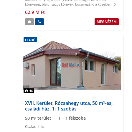
környezet
,
biztonságos környék
,
buszmegálló a közelben
,
D-
NY tájolású
62.9 M Ft
MEGNÉZEM
ELADÓ
46
XVII. Kerület, Rózsahegy utca, 50 m²-es,
családi ház, 1+1 szobás
50 m² terület
1 + 1 félszoba
Családi ház