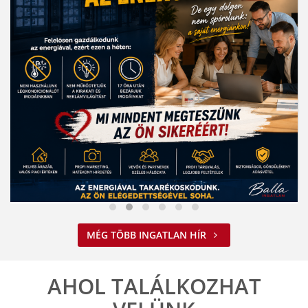
Nem spórolunk az energiával
MÉG TÖBB INGATLAN HÍR
2026. 08. 03. 09:34
A jelenlegi energiahelyzet minden vállalkozást felelős működésre
ösztönöz. A Balla Ingatlan is alkalmazkodik ehhez.
AHOL TALÁLKOZHAT
ELOLVASOM