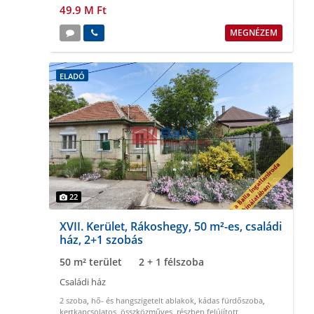
49.9 M Ft
MEGNÉZEM
ELADÓ
22
XVII. Kerület, Rákoshegy, 50 m²-es, családi
ház, 2+1 szobás
50 m² terület
2 + 1 félszoba
Családi ház
2 szoba
,
hő- és hangszigetelt ablakok
,
kádas fürdőszoba
,
kertkapcsolatos
,
összközműves
,
részben felújított