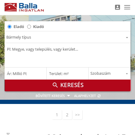
account_box
Nav
Eladó
Kiadó
–
–
Ár: Millió Ft
Terület: m²
M Ft
m²
search
BŐVÍTETT KERESÉS
ALAPHELYZET
1
2
>>