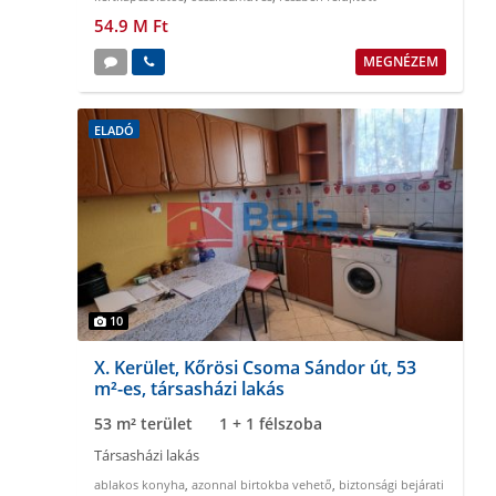
54.9 M Ft
MEGNÉZEM
ELADÓ
10
X. Kerület, Kőrösi Csoma Sándor út, 53
m²-es, társasházi lakás
53 m² terület
1 + 1 félszoba
Társasházi lakás
ablakos konyha
,
azonnal birtokba vehető
,
biztonsági bejárati