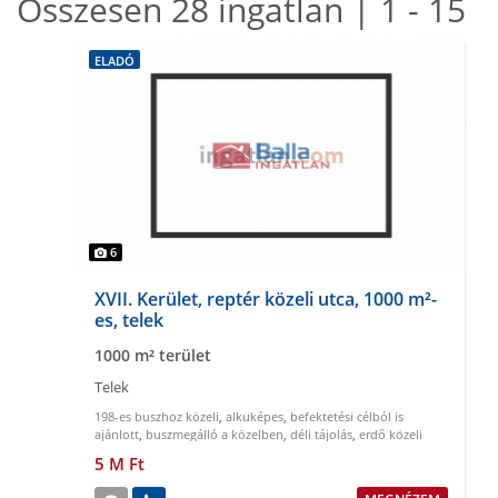
Összesen 28 ingatlan | 1 - 15
ELADÓ
6
XVII. Kerület, reptér közeli utca, 1000 m²-
es, telek
1000 m² terület
Telek
198-es buszhoz közeli
,
alkuképes
,
befektetési célból is
ajánlott
,
buszmegálló a közelben
,
déli tájolás
,
erdő közeli
5 M Ft