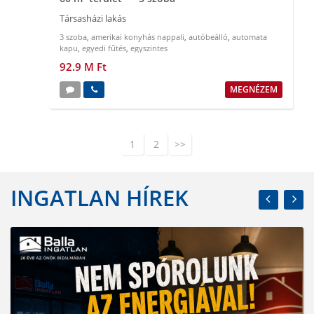
Társasházi lakás
3 szoba
,
amerikai konyhás nappali
,
autóbeálló
,
automata
kapu
,
egyedi fűtés
,
egyszintes
92.9 M Ft
MEGNÉZEM
1
2
>>
INGATLAN HÍREK