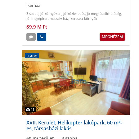
Ikerház
3 szoba
,
jó környéken
,
jó közlekedés
,
jó megközelíthetőség
,
jól megépített masszív ház
,
keresett környék
89.9 M Ft
MEGNÉZEM
ELADÓ
15
XVII. Kerület, Helikopter lakópark, 60 m²-
es, társasházi lakás
60 m² terület
3 szoba