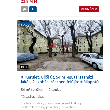
23.9 M Ft
MEGNÉZEM
ELADÓ
13
X. Kerület, Üllői út, 54 m²-es, társasházi
lakás, 2 szobás, részben felújított állapotú
54 m² terület
2 szoba
Társasházi lakás
jó elhelyezkedésű
,
jó elosztású
,
jó közlekedés
,
jó
megközelíthetőség
,
jó tájolású
,
jól kiadható