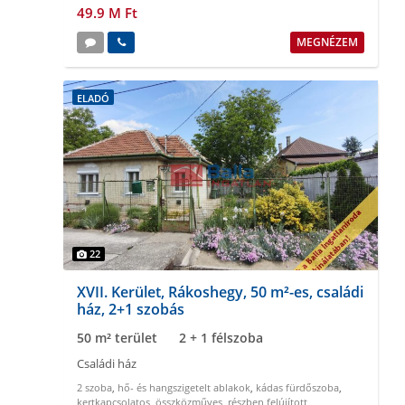
49.9 M Ft
MEGNÉZEM
ELADÓ
22
XVII. Kerület, Rákoshegy, 50 m²-es, családi
ház, 2+1 szobás
50 m² terület
2 + 1 félszoba
Családi ház
2 szoba
,
hő- és hangszigetelt ablakok
,
kádas fürdőszoba
,
kertkapcsolatos
,
összközműves
,
részben felújított