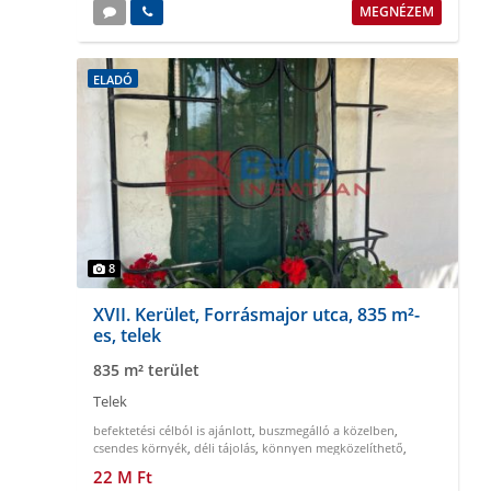
MEGNÉZEM
ELADÓ
8
XVII. Kerület, Forrásmajor utca, 835 m²-
es, telek
835 m² terület
Telek
befektetési célból is ajánlott
,
buszmegálló a közelben
,
csendes környék
,
déli tájolás
,
könnyen megközelíthető
,
körbekeritett
22 M Ft