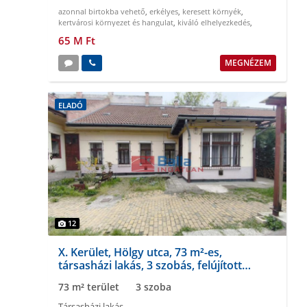
azonnal birtokba vehető
,
erkélyes
,
keresett környék
,
kertvárosi környezet és hangulat
,
kiváló elhelyezkedés
,
napfényes
65 M Ft
MEGNÉZEM
ELADÓ
12
X. Kerület, Hölgy utca, 73 m²-es,
társasházi lakás, 3 szobás, felújított
állapotú
73 m² terület
3 szoba
Társasházi lakás