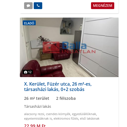
MEGNÉZEM
ELADÓ
12
X. Kerület, Füzér utca, 26 m²-es,
társasházi lakás, 0+2 szobás
26 m² terület
2 félszoba
Társasházi lakás
alacsony rezsi
,
csendes környék
,
egyedülállóknak
,
egyetemistáknak is
,
elektromos fűtés
,
első lakásnak
22.99 M Ft