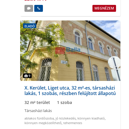
MEGNÉZEM
ELADÓ
9
X. Kerület, Liget utca, 32 m²-es, társasházi
lakás, 1 szobás, részben felújított állapotú
32 m² terület
1 szoba
Társasházi lakás
ablakos fürdőszoba
,
jó közlekedés
,
könnyen kiadható
,
könnyen megközelíthető
,
tehermentes