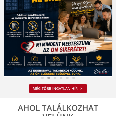
Nem spórolunk az energiával
MÉG TÖBB INGATLAN HÍR
2026. 08. 03. 09:34
A jelenlegi energiahelyzet minden vállalkozást felelős működésre
ösztönöz. A Balla Ingatlan is alkalmazkodik ehhez.
AHOL TALÁLKOZHAT
ELOLVASOM