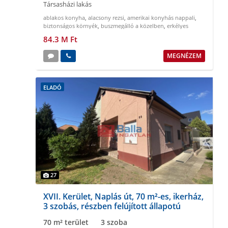
Társasházi lakás
ablakos konyha
,
alacsony rezsi
,
amerikai konyhás nappali
,
biztonságos környék
,
buszmegálló a közelben
,
erkélyes
84.3 M Ft
MEGNÉZEM
ELADÓ
27
XVII. Kerület, Naplás út, 70 m²-es, ikerház,
3 szobás, részben felújított állapotú
70 m² terület
3 szoba