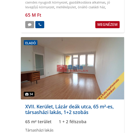
csendes nyugodt környezet
,
gazdálkodásra alkalmas
,
jó
levegőjű környezet
,
melléképület
,
önálló családi ház
,
többcélú hasznosítás
65 M Ft
MEGNÉZEM
ELADÓ
34
XVII. Kerület, Lázár deák utca, 65 m²-es,
társasházi lakás, 1+2 szobás
65 m² terület
1 + 2 félszoba
Társasházi lakás