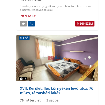
3 szoba
,
csendes nyugodt környezet
,
felújított
,
kertre néző
,
pincével
,
redőnyös ablakok
78.9 M Ft
MEGNÉZEM
ELADÓ
11
XVII. Kerület, Ilex környékén lévő utca, 76
m²-es, társasházi lakás
76 m² terület
3 szoba