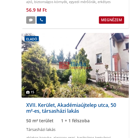
ajtó
,
biztonságos környék
,
egyedi mérőórák
,
erkélyes
56.9 M Ft
MEGNÉZEM
ELADÓ
15
XVII. Kerület, Akadémiaújtelep utca, 50
m²-es, társasházi lakás
50 m² terület
1 + 1 félszoba
Társasházi lakás
ablakos konyha
,
alacsony rezsi
,
barátságos kertvárosi