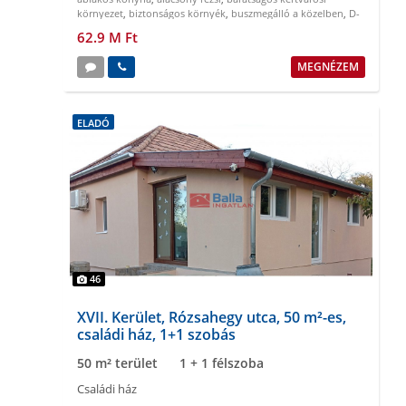
környezet
,
biztonságos környék
,
buszmegálló a közelben
,
D-
NY tájolású
62.9 M Ft
MEGNÉZEM
ELADÓ
46
XVII. Kerület, Rózsahegy utca, 50 m²-es,
családi ház, 1+1 szobás
50 m² terület
1 + 1 félszoba
Családi ház