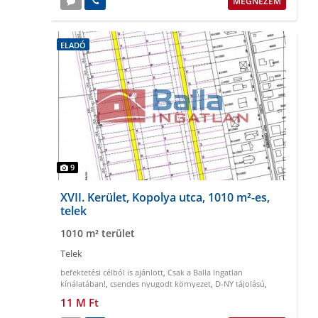
MEGNÉZEM
ELADÓ
9
XVII. Kerület, Kopolya utca, 1010 m²-es,
telek
1010 m² terület
Telek
befektetési célból is ajánlott
,
Csak a Balla Ingatlan
kínálatában!
,
csendes nyugodt környezet
,
D-NY tájolású
,
gazdálkodásra alkalmas
,
könnyen megközelíthető
11 M Ft