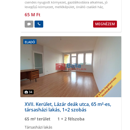
csendes nyugodt környezet
,
gazdálkodásra alkalmas
,
jó
levegőjű környezet
,
melléképület
,
önálló családi ház
,
többcélú hasznosítás
65 M Ft
MEGNÉZEM
ELADÓ
34
XVII. Kerület, Lázár deák utca, 65 m²-es,
társasházi lakás, 1+2 szobás
65 m² terület
1 + 2 félszoba
Társasházi lakás