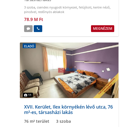
3 szoba
,
csendes nyugodt környezet
,
felújított
,
kertre néző
,
pincével
,
redőnyös ablakok
78.9 M Ft
MEGNÉZEM
ELADÓ
11
XVII. Kerület, Ilex környékén lévő utca, 76
m²-es, társasházi lakás
76 m² terület
3 szoba