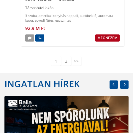
Társasházi lakás
3 szoba
,
amerikai konyhás nappali
,
autóbeálló
,
automata
kapu
,
egyedi fűtés
,
egyszintes
92.9 M Ft
MEGNÉZEM
1
2
>>
INGATLAN HÍREK