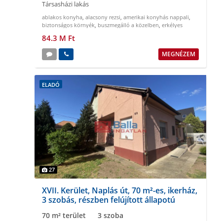
Társasházi lakás
ablakos konyha
,
alacsony rezsi
,
amerikai konyhás nappali
,
biztonságos környék
,
buszmegálló a közelben
,
erkélyes
84.3 M Ft
MEGNÉZEM
ELADÓ
27
XVII. Kerület, Naplás út, 70 m²-es, ikerház,
3 szobás, részben felújított állapotú
70 m² terület
3 szoba