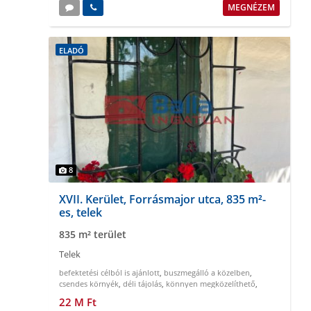
MEGNÉZEM
ELADÓ
8
XVII. Kerület, Forrásmajor utca, 835 m²-
es, telek
835 m² terület
Telek
befektetési célból is ajánlott
,
buszmegálló a közelben
,
csendes környék
,
déli tájolás
,
könnyen megközelíthető
,
körbekeritett
22 M Ft