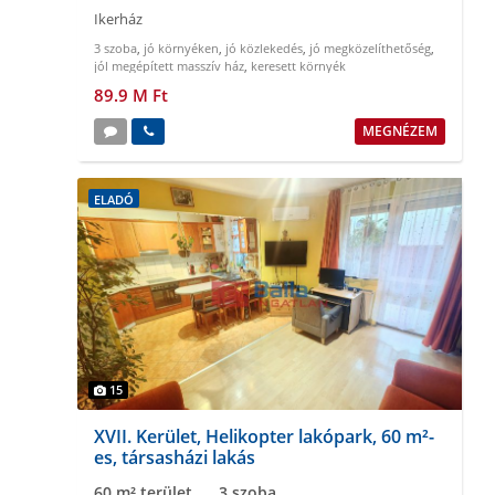
Ikerház
3 szoba
,
jó környéken
,
jó közlekedés
,
jó megközelíthetőség
,
jól megépített masszív ház
,
keresett környék
89.9 M Ft
MEGNÉZEM
ELADÓ
15
XVII. Kerület, Helikopter lakópark, 60 m²-
es, társasházi lakás
60 m² terület
3 szoba