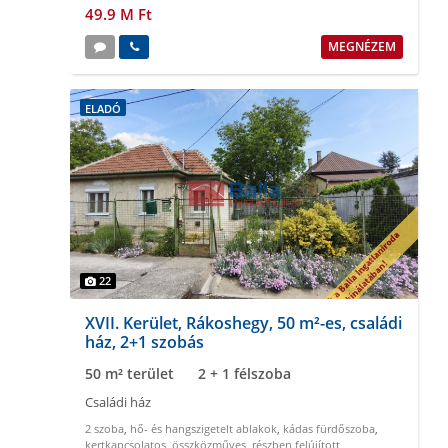
49.9 M Ft
MEGNÉZEM
ELADÓ
22
XVII. Kerület, Rákoshegy, 50 m²-es, családi
ház, 2+1 szobás
50 m² terület
2 + 1 félszoba
Családi ház
2 szoba
,
hő- és hangszigetelt ablakok
,
kádas fürdőszoba
,
kertkapcsolatos
,
összközműves
,
részben felújított