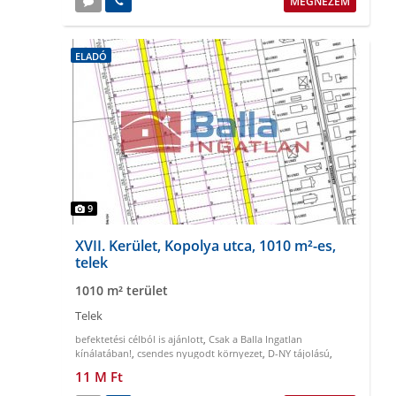
MEGNÉZEM
ELADÓ
9
XVII. Kerület, Kopolya utca, 1010 m²-es,
telek
1010 m² terület
Telek
befektetési célból is ajánlott
,
Csak a Balla Ingatlan
kínálatában!
,
csendes nyugodt környezet
,
D-NY tájolású
,
gazdálkodásra alkalmas
,
könnyen megközelíthető
11 M Ft