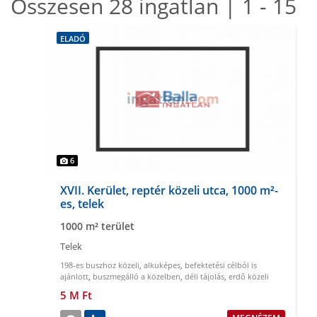
Összesen 28 ingatlan | 1 - 15
ELADÓ
6
XVII. Kerület, reptér közeli utca, 1000 m²-
es, telek
1000 m² terület
Telek
198-es buszhoz közeli
,
alkuképes
,
befektetési célból is
ajánlott
,
buszmegálló a közelben
,
déli tájolás
,
erdő közeli
5 M Ft