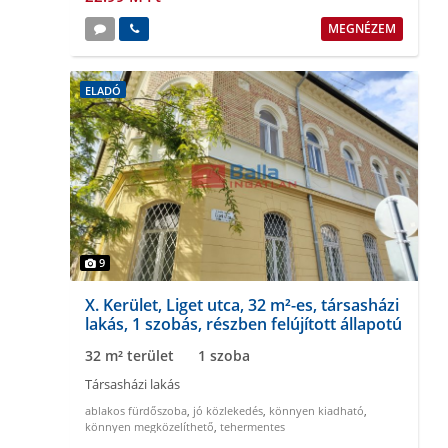
MEGNÉZEM
ELADÓ
9
X. Kerület, Liget utca, 32 m²-es, társasházi
lakás, 1 szobás, részben felújított állapotú
32 m² terület
1 szoba
Társasházi lakás
ablakos fürdőszoba
,
jó közlekedés
,
könnyen kiadható
,
könnyen megközelíthető
,
tehermentes