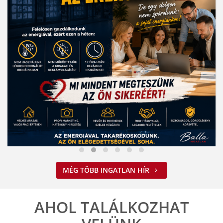
Nem spórolunk az energiával
MÉG TÖBB INGATLAN HÍR
2026. 08. 03. 09:34
A jelenlegi energiahelyzet minden vállalkozást felelős működésre
ösztönöz. A Balla Ingatlan is alkalmazkodik ehhez.
AHOL TALÁLKOZHAT
ELOLVASOM