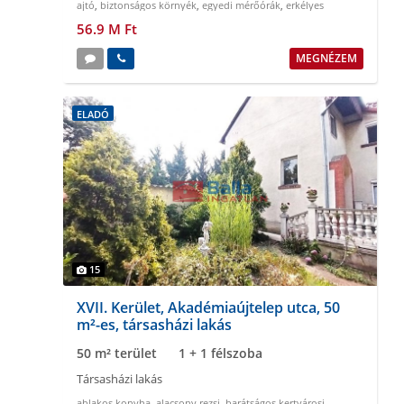
ajtó
,
biztonságos környék
,
egyedi mérőórák
,
erkélyes
56.9 M Ft
MEGNÉZEM
ELADÓ
15
XVII. Kerület, Akadémiaújtelep utca, 50
m²-es, társasházi lakás
50 m² terület
1 + 1 félszoba
Társasházi lakás
ablakos konyha
,
alacsony rezsi
,
barátságos kertvárosi