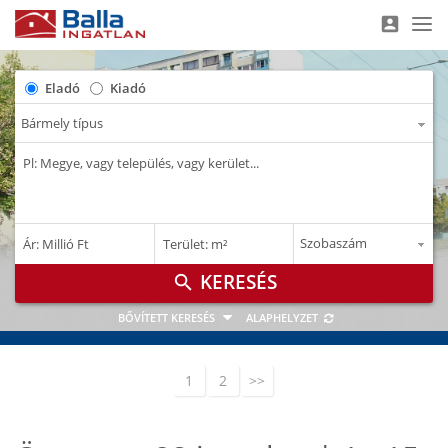
account_box
Nav
Eladó
Kiadó
–
–
Ár: Millió Ft
Terület: m²
M Ft
m²
search
BŐVÍTETT KERESÉS
ALAPHELYZET
1
2
>>