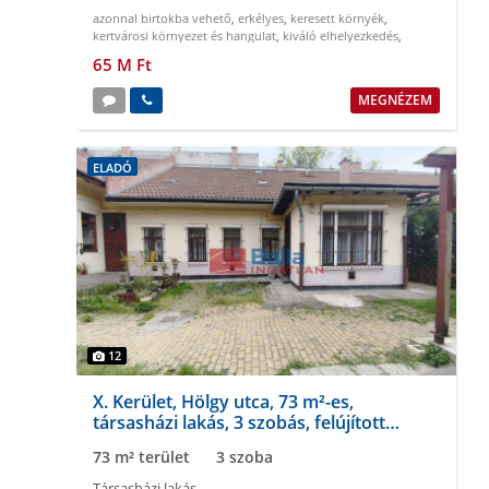
azonnal birtokba vehető
,
erkélyes
,
keresett környék
,
kertvárosi környezet és hangulat
,
kiváló elhelyezkedés
,
napfényes
65 M Ft
MEGNÉZEM
ELADÓ
12
X. Kerület, Hölgy utca, 73 m²-es,
társasházi lakás, 3 szobás, felújított
állapotú
73 m² terület
3 szoba
Társasházi lakás