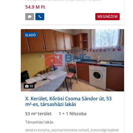
54.9 M Ft
MEGNÉZEM
ELADÓ
10
X. Kerület, Kőrösi Csoma Sándor út, 53
m²-es, társasházi lakás
53 m² terület
1 + 1 félszoba
Társasházi lakás
ablakos konyha
,
azonnal birtokba vehető
,
biztonsági bejárati