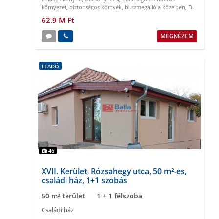
környezet
,
biztonságos környék
,
buszmegálló a közelben
,
D-
NY tájolású
62.9 M Ft
MEGNÉZEM
ELADÓ
46
XVII. Kerület, Rózsahegy utca, 50 m²-es,
családi ház, 1+1 szobás
50 m² terület
1 + 1 félszoba
Családi ház