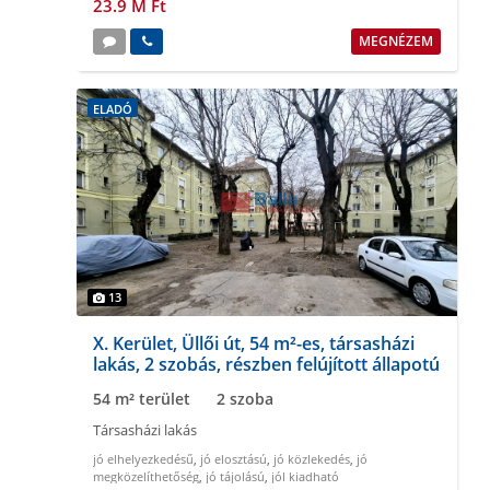
23.9 M Ft
MEGNÉZEM
ELADÓ
13
X. Kerület, Üllői út, 54 m²-es, társasházi
lakás, 2 szobás, részben felújított állapotú
54 m² terület
2 szoba
Társasházi lakás
jó elhelyezkedésű
,
jó elosztású
,
jó közlekedés
,
jó
megközelíthetőség
,
jó tájolású
,
jól kiadható