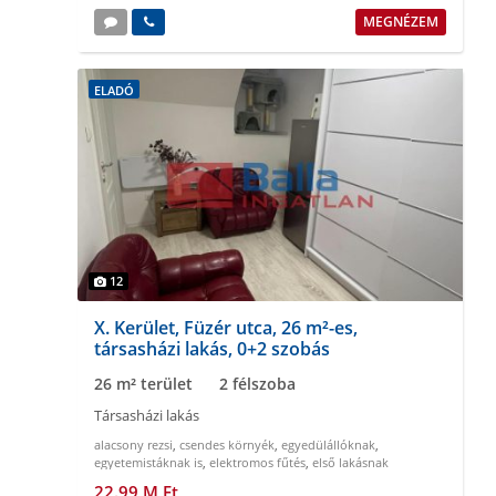
MEGNÉZEM
ELADÓ
12
X. Kerület, Füzér utca, 26 m²-es,
társasházi lakás, 0+2 szobás
26 m² terület
2 félszoba
Társasházi lakás
alacsony rezsi
,
csendes környék
,
egyedülállóknak
,
egyetemistáknak is
,
elektromos fűtés
,
első lakásnak
22.99 M Ft