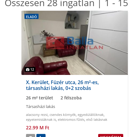
Összesen 28 ingatlan | 1 - 15
ELADÓ
12
X. Kerület, Füzér utca, 26 m²-es,
társasházi lakás, 0+2 szobás
26 m² terület
2 félszoba
Társasházi lakás
alacsony rezsi
,
csendes környék
,
egyedülállóknak
,
egyetemistáknak is
,
elektromos fűtés
,
első lakásnak
22.99 M Ft