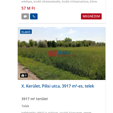
erkélyes
,
kiváló elhelyezkedés
,
kiváló infrastruktúra
,
klíma
57 M Ft
MEGNÉZEM
ELADÓ
9
X. Kerület, Pilisi utca, 3917 m²-es, telek
3917 m² terület
Telek
befektetési célból is ajánlott
,
csodás környezet
,
remek