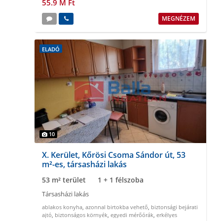
55.9 M Ft
MEGNÉZEM
ELADÓ
10
X. Kerület, Kőrösi Csoma Sándor út, 53
m²-es, társasházi lakás
53 m² terület
1 + 1 félszoba
Társasházi lakás
ablakos konyha
,
azonnal birtokba vehető
,
biztonsági bejárati
ajtó
,
biztonságos környék
,
egyedi mérőórák
,
erkélyes