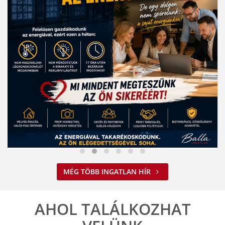
Nem spórolunk az energiával
MÉG TÖBB INGATLAN HÍR
2026. 08. 03. 09:34
A jelenlegi energiahelyzet minden vállalkozást felelős működésre
ösztönöz. A Balla Ingatlan is alkalmazkodik ehhez.
AHOL TALÁLKOZHAT
ELOLVASOM