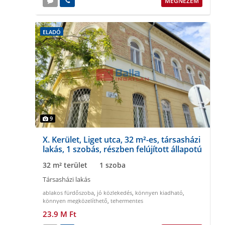
MEGNÉZEM
ELADÓ
9
X. Kerület, Liget utca, 32 m²-es, társasházi
lakás, 1 szobás, részben felújított állapotú
32 m² terület
1 szoba
Társasházi lakás
ablakos fürdőszoba
,
jó közlekedés
,
könnyen kiadható
,
könnyen megközelíthető
,
tehermentes
23.9 M Ft