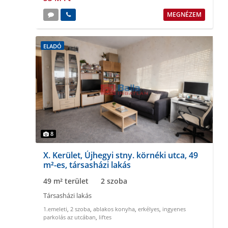
MEGNÉZEM
ELADÓ
8
X. Kerület, Újhegyi stny. körnéki utca, 49
m²-es, társasházi lakás
49 m² terület
2 szoba
Társasházi lakás
1.emeleti
,
2 szoba
,
ablakos konyha
,
erkélyes
,
ingyenes
parkolás az utcában
,
liftes