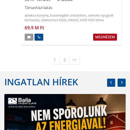
Társasházi lakás
ablakos konyha
,
buszmegálló a közelben
,
csendes nyugodt
környezet
,
elektromos fűtés
,
étkező
,
hűtő-fűtő klíma
69.9 M Ft
MEGNÉZEM
1
2
>>
INGATLAN HÍREK