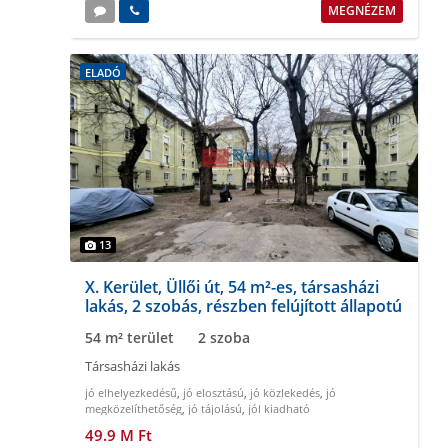
MEGNÉZEM
ELADÓ
13
X. Kerület, Üllői út, 54 m²-es, társasházi
lakás, 2 szobás, részben felújított állapotú
54 m² terület
2 szoba
Társasházi lakás
jó elhelyezkedésű
,
jó elosztású
,
jó közlekedés
,
jó
megközelíthetőség
,
jó tájolású
,
jól kiadható
49.9 M Ft