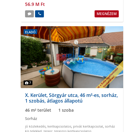
56.9 M Ft
MEGNÉZEM
ELADÓ
7
X. Kerület, Sörgyár utca, 46 m²-es, sorház,
1 szobás, átlagos állapotú
46 m² terület
1 szoba
Sorház
jó közlekedés
,
kertkapcsolatos
,
privát kertkapcsolat
,
sorház
kis telekkel
,
terasz
,
teraszos kertkapcsolatos