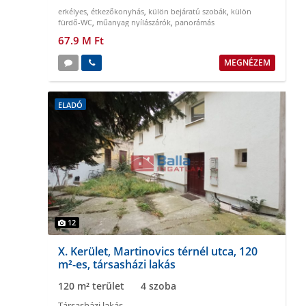
erkélyes
,
étkezőkonyhás
,
külön bejáratú szobák
,
külön
fürdő-WC
,
műanyag nyílászárók
,
panorámás
67.9 M Ft
MEGNÉZEM
ELADÓ
12
X. Kerület, Martinovics térnél utca, 120
m²-es, társasházi lakás
120 m² terület
4 szoba
Társasházi lakás