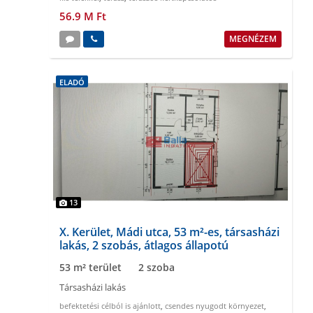
56.9 M Ft
MEGNÉZEM
ELADÓ
13
X. Kerület, Mádi utca, 53 m²-es, társasházi
lakás, 2 szobás, átlagos állapotú
53 m² terület
2 szoba
Társasházi lakás
befektetési célból is ajánlott
,
csendes nyugodt környezet
,