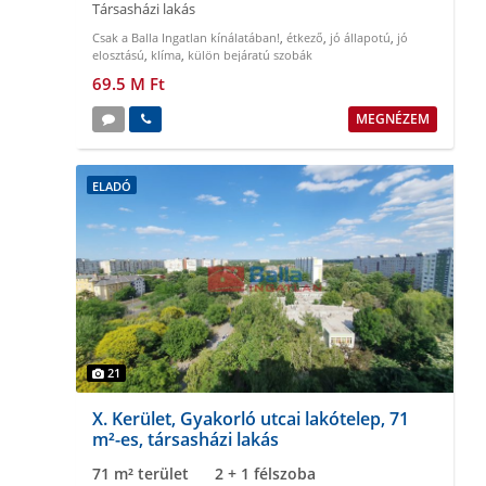
Társasházi lakás
Csak a Balla Ingatlan kínálatában!
,
étkező
,
jó állapotú
,
jó
elosztású
,
klíma
,
külön bejáratú szobák
69.5 M Ft
MEGNÉZEM
ELADÓ
21
X. Kerület, Gyakorló utcai lakótelep, 71
m²-es, társasházi lakás
71 m² terület
2 + 1 félszoba