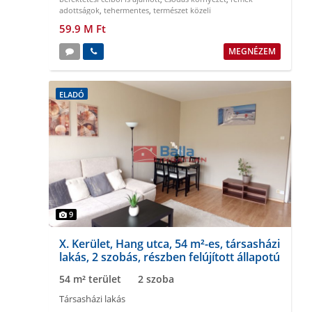
adottságok
,
tehermentes
,
természet közeli
59.9 M Ft
MEGNÉZEM
ELADÓ
9
X. Kerület, Hang utca, 54 m²-es, társasházi
lakás, 2 szobás, részben felújított állapotú
54 m² terület
2 szoba
Társasházi lakás