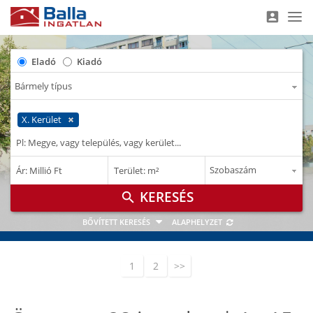
account_box
Nav
Eladó
Kiadó
X. Kerület
–
–
Ár: Millió Ft
Terület: m²
M Ft
m²
search
BŐVÍTETT KERESÉS
ALAPHELYZET
1
2
>>