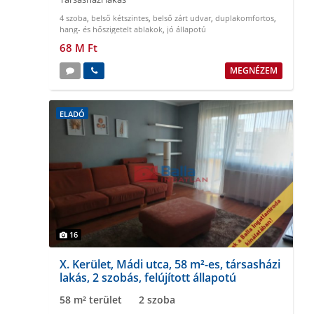
4 szoba
,
belső kétszintes
,
belső zárt udvar
,
duplakomfortos
,
hang- és hőszigetelt ablakok
,
jó állapotú
68 M Ft
MEGNÉZEM
ELADÓ
16
X. Kerület, Mádi utca, 58 m²-es, társasházi
lakás, 2 szobás, felújított állapotú
58 m² terület
2 szoba