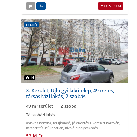
MEGNÉZEM
ELADÓ
14
X. Kerület, Újhegyi lakótelep, 49 m²-es,
társasházi lakás, 2 szobás
49 m² terület
2 szoba
Társasházi lakás
ablakos konyha
,
felújítandó
,
jó elosztású
,
keresett környék
,
keresett típusú ingatlan
,
kiváló elhelyezkedés
53 M Ft