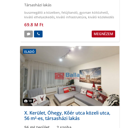
Társasházi lakás
buszmegálló a közelben
,
felújítandó
,
gyorsan költözhető
,
kiváló elhelyezkedés
,
kiváló infrastruktúra
,
kiváló közlekedés
69.8 M Ft
MEGNÉZEM
ELADÓ
18
X. Kerület, Óhegy, Kőér utca közeli utca,
56 m²-es, társasházi lakás
56 m² terület
2 szoba