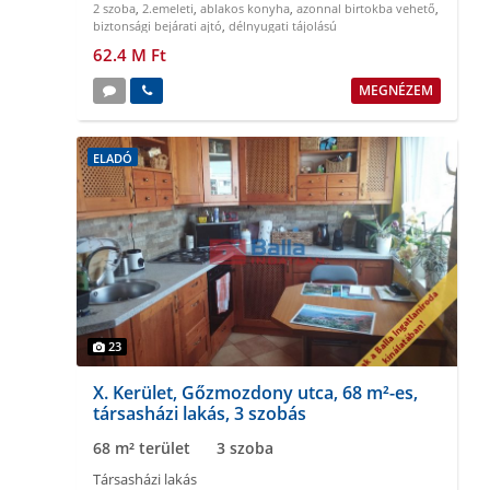
2 szoba
,
2.emeleti
,
ablakos konyha
,
azonnal birtokba vehető
,
biztonsági bejárati ajtó
,
délnyugati tájolású
62.4 M Ft
MEGNÉZEM
ELADÓ
23
X. Kerület, Gőzmozdony utca, 68 m²-es,
társasházi lakás, 3 szobás
68 m² terület
3 szoba
Társasházi lakás