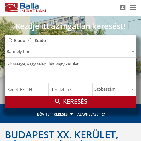
account_box
Nav
Kezdje itt az ingatlan keresést!
Eladó
Kiadó
–
–
Bérlet: Ezer Ft
Terület: m²
E Ft
m²
search
BŐVÍTETT KERESÉS
ALAPHELYZET
BUDAPEST XX. KERÜLET,