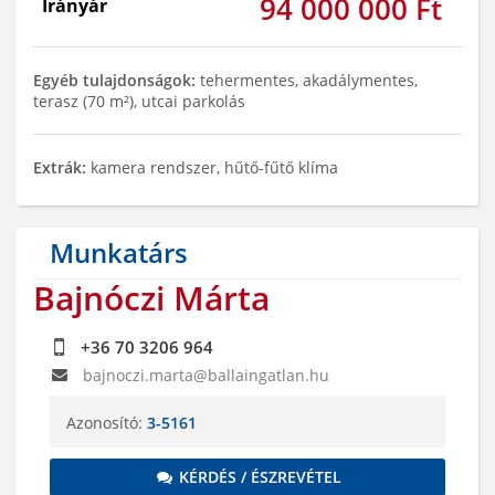
94 000 000 Ft
Irányár
Egyéb tulajdonságok:
tehermentes, akadálymentes,
terasz (70 m²), utcai parkolás
Extrák:
kamera rendszer, hűtő-fűtő klíma
Munkatárs
Bajnóczi Márta
+36 70 3206 964
bajnoczi.marta@ballaingatlan.hu
Azonosító:
3-5161
KÉRDÉS / ÉSZREVÉTEL