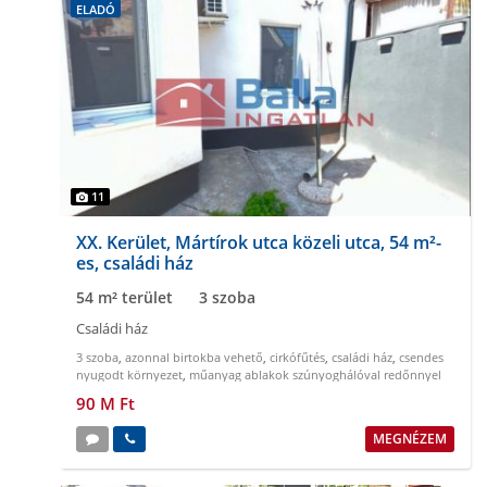
ELADÓ
11
XX. Kerület, Mártírok utca közeli utca, 54 m²-
es, családi ház
54 m² terület
3 szoba
Családi ház
3 szoba
,
azonnal birtokba vehető
,
cirkófűtés
,
családi ház
,
csendes
nyugodt környezet
,
műanyag ablakok szúnyoghálóval redőnnyel
90 M Ft
MEGNÉZEM