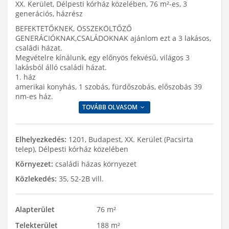
XX. Kerület, Délpesti kórház közelében, 76 m²-es, 3
generációs, házrész
BEFEKTETŐKNEK, ÖSSZEKÖLTŐZŐ
GENERÁCIÓKNAK,CSALÁDOKNAK ajánlom ezt a 3 lakásos,
családi házat.
Megvételre kínálunk, egy előnyös fekvésű, világos 3
lakásból álló családi házat.
1. ház
amerikai konyhás, 1 szobás, fürdőszobás, előszobás 39
nm-es ház.
TOVÁBB OLVASOM
Elhelyezkedés:
1201, Budapest, XX. Kerület (Pacsirta
telep), Délpesti kórház közelében
Környezet:
családi házas környezet
Közlekedés:
35, 52-2B vill.
Alapterület
76 m²
Telekterület
188 m²