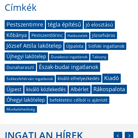
Címkék
Pestszentimre
tégla építésű
jó elosztású
Kőbánya
Pestszentlőrinc
Józsefváros
Halásztelek
József Attila lakótelep
Újpalota
Siófoki ingatlanok
Újhegyi lakótelep
Dunakeszi ingatlanok
Taksony
Észak-budai ingatlanok
Dunaharaszti
Kiadó
kiváló elhelyezkedés
Székesfehérvári ingatlanok
Rákospalota
Újpest
kiváló közlekedés
Albérlet
Óhegyi lakótelep
befektetési célból is ajánlott
Munkalehetőség
INGATLAN HÍREK