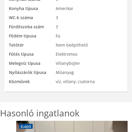
Konyha típusa
Amerikai
WC-k száma
3
Fürdőszoba szám
3
Födém típusa
Fa
Tetőtér
Nem beépíthető
Fűtés típusa
Elektromos
Melegvíz típusa
Villanybojler
Nyílászárók típusa
Műanyag
Közművek
víz, villany, csatorna
Hasonló ingatlanok
ELADÓ