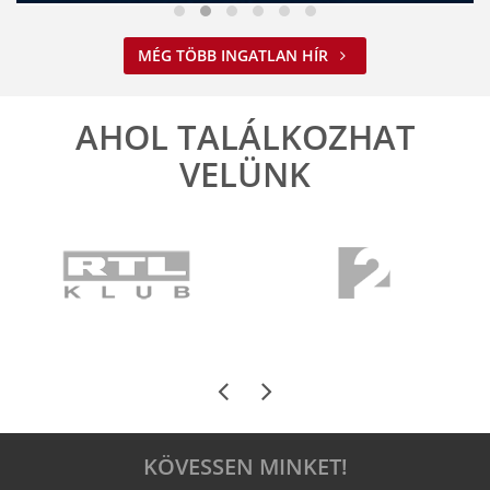
Nem spórolunk az energiával
MÉG TÖBB INGATLAN HÍR
2026. 08. 03. 09:34
A jelenlegi energiahelyzet minden vállalkozást felelős működésre
ösztönöz. A Balla Ingatlan is alkalmazkodik ehhez.
AHOL TALÁLKOZHAT
ELOLVASOM
VELÜNK
KÖVESSEN MINKET!