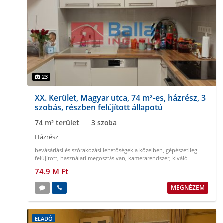
23
XX. Kerület, Magyar utca, 74 m²-es, házrész, 3
szobás, részben felújított állapotú
74 m² terület
3 szoba
Házrész
bevásárlási és szórakozási lehetőségek a közelben
,
gépészetileg
felújított
,
használati megosztás van
,
kamerarendszer
,
kiváló
környék
,
kondenzációs kazán
74.9 M Ft
MEGNÉZEM
ELADÓ