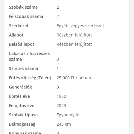
Szobák száma
2
Félszobák száma
2
Szerkezet
Egyéb, vegyes szerkezet
Állapot
Részben felújított
Belsőállapot
Részben felújított
Lakások / házrészek
száma
3
Szintek száma
1
Fűtés költség (Télen)
25 000 Ft / hónap
Generációk
3
Építés éve
1950
Felújítás éve
2023
Szobák típusa
Egybe nyíló
Belmagasság
245 cm
Konyhák száma
3