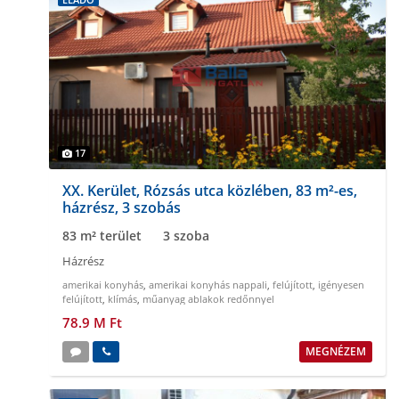
17
XX. Kerület, Rózsás utca közlében, 83 m²-es,
házrész, 3 szobás
83 m² terület
3 szoba
Házrész
amerikai konyhás
,
amerikai konyhás nappali
,
felújított
,
igényesen
felújított
,
klímás
,
műanyag ablakok redőnnyel
78.9 M Ft
MEGNÉZEM