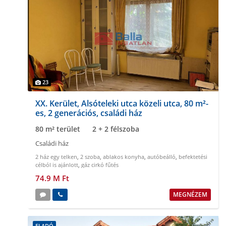
23
XX. Kerület, Alsóteleki utca közeli utca, 80 m²-
es, 2 generációs, családi ház
80 m² terület
2 + 2 félszoba
Családi ház
2 ház egy telken
,
2 szoba
,
ablakos konyha
,
autóbeálló
,
befektetési
célból is ajánlott
,
gáz cirkó fűtés
74.9 M Ft
MEGNÉZEM
ELADÓ