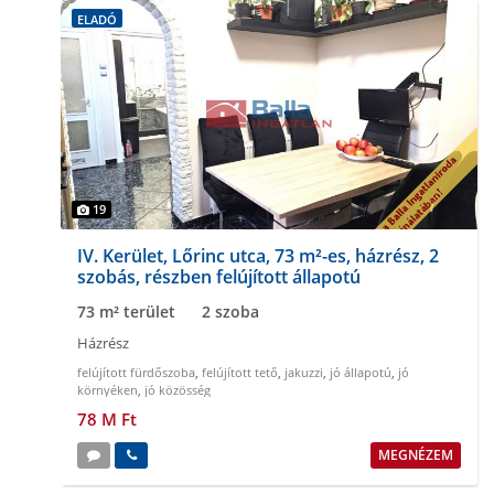
ELADÓ
19
IV. Kerület, Lőrinc utca, 73 m²-es, házrész, 2
szobás, részben felújított állapotú
73 m² terület
2 szoba
Házrész
felújított fürdőszoba
,
felújított tető
,
jakuzzi
,
jó állapotú
,
jó
környéken
,
jó közösség
78 M Ft
MEGNÉZEM