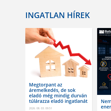
INGATLAN HÍREK
abát
lújítási
Megtorpant az
áremelkedés, de sok
eladó még mindig durván
mi
túlárazza eladó ingatlanát
Nem
ener
űsítések
2026. 08. 03. 09:51
 ...