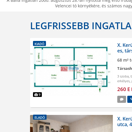
A Balla Ingatlan 2000. augusztus 28.-án nyitotta meg első irod
Velencei tó környékére, és számos nagy
LEGFRISSEBB INGATL
KIADÓ
X. Ker
es, tá
68 m² t
Társash
3 szoba
,
erkélyes
,
260 E 
9
ELADÓ
X. Ker
utca, 