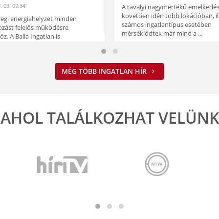
. 03. 09:34
A tavalyi nagymértékű emelkedés
követően idén több lokációban, il
nlegi energiahelyzet minden
számos ingatlantípus esetében
kozást felelős működésre
mérséklődtek már mind a ...
z. A Balla Ingatlan is
azkodik ehhez.
ELOLVASOM
VASOM
MÉG TÖBB INGATLAN HÍR
AHOL TALÁLKOZHAT VELÜNK