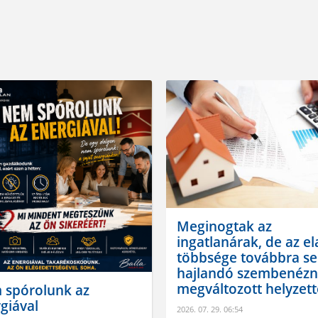
Meginogtak az
ingatlanárak, de az e
többsége továbbra s
hajlandó szembenézn
megváltozott helyzett
 spórolunk az
giával
2026. 07. 29. 06:54