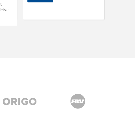
t
illetően az .
letve
ELOLVAS