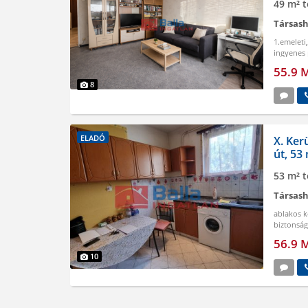
49 m² t
Társash
1.emeleti
ingyenes 
55.9 
8
ELADÓ
X. Ker
út, 53
53 m² t
Társash
ablakos 
biztonsági
egyedi m
56.9 
10