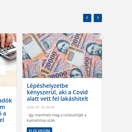
Lépéshelyzetbe
Nemcsa
kényszerül, aki a Covid
vevő az
alatt vett fel lakáshitelt
de vált
ladók
hozzáál
em
2026. 07. 23. 06:45
i a
2026. 07. 21.
- így mentheti meg a törlesztőjét a
el
kamatstop után
Kettészaka
szelektív,
ELOLVASOM
keresletről 