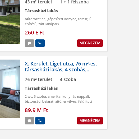
43 m² terület
1 + 1 félszoba
Társasházi lakás
bútorozatlan
,
gépesített konyha
,
terasz
,
új
építésű
,
zárt lakópark
260 E Ft
MEGNÉZEM
X. Kerület, Liget utca, 76 m²-es,
társasházi lakás, 4 szobás,
felújított állapotú
76 m² terület
4 szoba
Társasházi lakás
2 wc
,
3 szoba
,
amerikai konyhás nappali
,
biztonsági bejárati ajtó
,
erkélyes
,
felújított
89.9 M Ft
MEGNÉZEM