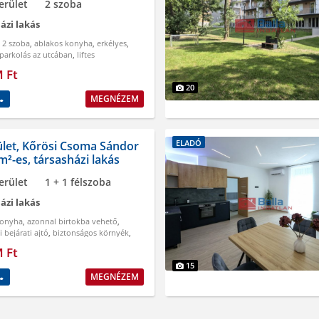
erület
2 szoba
ázi lakás
,
2 szoba
,
ablakos konyha
,
erkélyes
,
parkolás az utcában
,
liftes
M Ft
20
MEGNÉZEM
ELADÓ
ület, Kőrösi Csoma Sándor
 m²-es, társasházi lakás
erület
1 + 1 félszoba
ázi lakás
konyha
,
azonnal birtokba vehető
,
 bejárati ajtó
,
biztonságos környék
,
érőórák
,
erkélyes
M Ft
15
MEGNÉZEM