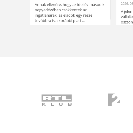
2026. 08
Annak ellenére, hogy az idei év második
negyedévében csökkentek az
A jele
ingatlanárak, az eladók egy része
vállal
továbbra is a korábbi piaci ...
ösztönö
alkalm
ELOLVASOM
ELOL