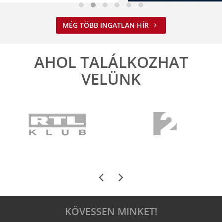
Nem spórolunk az energiával
MÉG TÖBB INGATLAN HÍR
2026. 08. 03. 09:34
A jelenlegi energiahelyzet minden vállalkozást felelős működésre
ösztönöz. A Balla Ingatlan is alkalmazkodik ehhez.
AHOL TALÁLKOZHAT
ELOLVASOM
VELÜNK
KÖVESSEN MINKET!