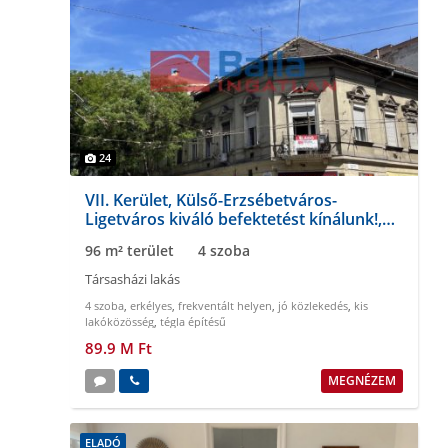
24
VII. Kerület, Külső-Erzsébetváros-
Ligetváros kiváló befektetést kínálunk!,
96 m²-es, társasházi lakás
96 m² terület
4 szoba
Társasházi lakás
4 szoba
,
erkélyes
,
frekventált helyen
,
jó közlekedés
,
kis
lakóközösség
,
tégla építésű
89.9 M Ft
MEGNÉZEM
ELADÓ