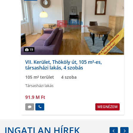
19
VII. Kerület, Thököly út, 105 m²-es,
társasházi lakás, 4 szobás
105 m² terület
4 szoba
Társasházi lakás
91.9 M Ft
MEGNÉZEM
INGATLAN HÍREK