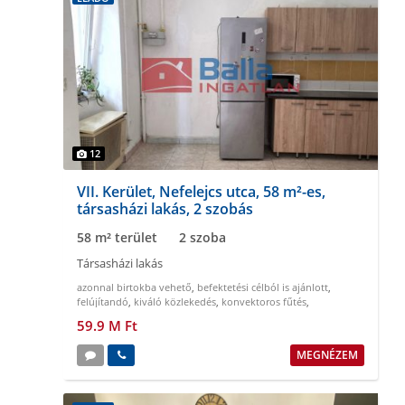
12
VII. Kerület, Nefelejcs utca, 58 m²-es,
társasházi lakás, 2 szobás
58 m² terület
2 szoba
Társasházi lakás
azonnal birtokba vehető
,
befektetési célból is ajánlott
,
felújítandó
,
kiváló közlekedés
,
konvektoros fűtés
,
tehermentes
59.9 M Ft
MEGNÉZEM