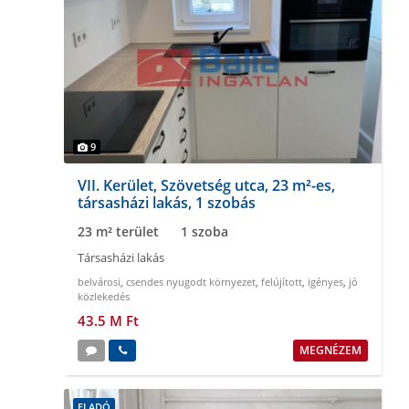
9
VII. Kerület, Szövetség utca, 23 m²-es,
társasházi lakás, 1 szobás
23 m² terület
1 szoba
Társasházi lakás
belvárosi
,
csendes nyugodt környezet
,
felújított
,
igényes
,
jó
közlekedés
43.5 M Ft
MEGNÉZEM
ELADÓ