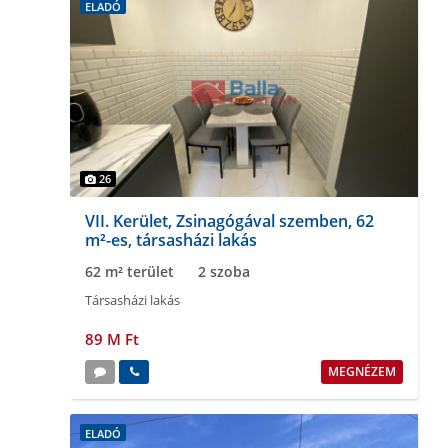
ELADÓ
26
VII. Kerület, Zsinagógával szemben, 62
m²-es, társasházi lakás
62 m² terület
2 szoba
Társasházi lakás
89 M Ft
MEGNÉZEM
ELADÓ