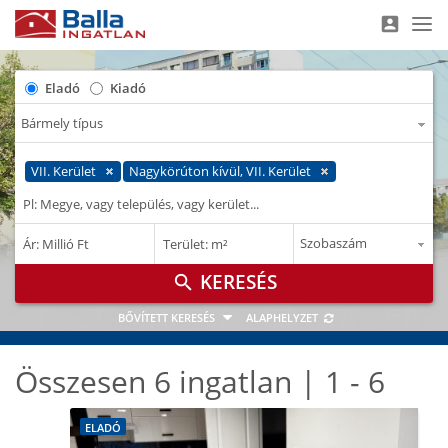
account_box
Nav
Eladó
Kiadó
VII. Kerület
Nagykörúton kívül, VII. Kerület
–
–
Ár: Millió Ft
Terület: m²
M Ft
m²
search
BŐVÍTETT KERESÉS
ALAPHELYZET
Összesen 6 ingatlan | 1 - 6
ELADÓ