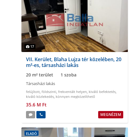
17
VII. Kerület, Blaha Lujza tér közelében, 20
m²-es, társasházi lakás
20 m² terület
1 szoba
Társasházi lakás
felújított
,
földszinti
,
frekventált helyen
,
kiváló befektetés
,
kiváló közlekedés
,
könnyen megközelíthető
35.6 M Ft
MEGNÉZEM
ELADÓ