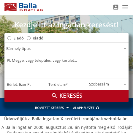
account_box
Nav
Kezdje itt az ingatlan keresést!
Eladó
Kiadó
–
–
Bérlet: Ezer Ft
Terület: m²
E Ft
m²
search
BŐVÍTETT KERESÉS
ALAPHELYZET
Üdvözöljük a Balla Ingatlan X.kerületi irodájának weboldalán.
A Balla Ingatlan 2000. augusztus 28.-án nyitotta meg első irodáját
Budapesten, majd az elmúlt két évtizedben kiterjesztettük a