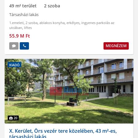
49 m² terület
2 szoba
Társasházi lakás
1.emeleti
,
2 szoba
,
ablakos konyha
,
erkélyes
,
ingyenes parkolás az
utcában
,
liftes
55.9 M Ft
MEGNÉZEM
KIADÓ
20
X. Kerület, Örs vezér tere közelében, 43 m²-es,
társasházi lakás