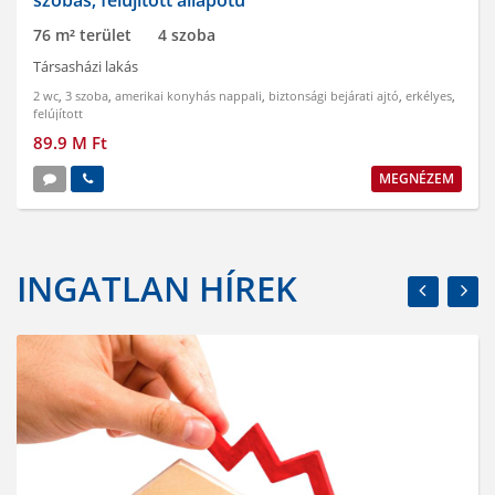
szobás, felújított állapotú
76 m² terület
4 szoba
Társasházi lakás
2 wc
,
3 szoba
,
amerikai konyhás nappali
,
biztonsági bejárati ajtó
,
erkélyes
,
felújított
89.9 M Ft
MEGNÉZEM
INGATLAN HÍREK