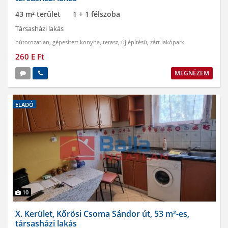
43 m² terület
1 + 1 félszoba
Társasházi lakás
bútorozatlan
,
gépesített konyha
,
terasz
,
új építésű
,
zárt lakópark
260 E Ft
MEGNÉZEM
ELADÓ
10
X. Kerület, Kőrösi Csoma Sándor út, 53 m²-es,
társasházi lakás