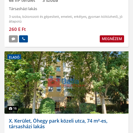
68 m² terület
3 szoba
Társasházi lakás
3 szoba
,
bútorozott és gépesített
,
emeleti
,
erkélyes
,
gyorsan költözhető
,
jó
állapotú
260 E Ft
MEGNÉZEM
ELADÓ
16
X. Kerület, Óhegy park közeli utca, 74 m²-es,
társasházi lakás