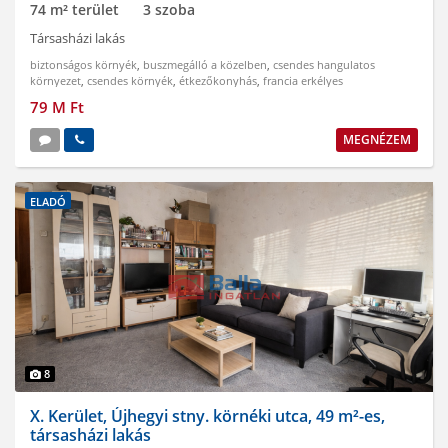
74 m² terület
3 szoba
Társasházi lakás
biztonságos környék
,
buszmegálló a közelben
,
csendes hangulatos
környezet
,
csendes környék
,
étkezőkonyhás
,
francia erkélyes
79 M Ft
MEGNÉZEM
ELADÓ
8
X. Kerület, Újhegyi stny. körnéki utca, 49 m²-es,
társasházi lakás