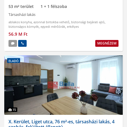
53 m² terület
1 + 1 félszoba
Társasházi lakás
ablakos konyha
,
azonnal birtokba vehető
,
biztonsági bejárati ajtó
,
biztonságos környék
,
egyedi mérőórák
,
erkélyes
56.9 M Ft
MEGNÉZEM
ELADÓ
15
X. Kerület, Liget utca, 76 m²-es, társasházi lakás, 4