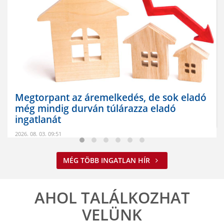
Megtorpant az áremelkedés, de sok eladó
még mindig durván túlárazza eladó
ingatlanát
2026. 08. 03. 09:51
Annak ellenére, hogy az idei év második negyedévében
csökkentek az ingatlanárak, az eladók egy része továbbra is a
MÉG TÖBB INGATLAN HÍR
korábbi piaci ...
ELOLVASOM
AHOL TALÁLKOZHAT
VELÜNK