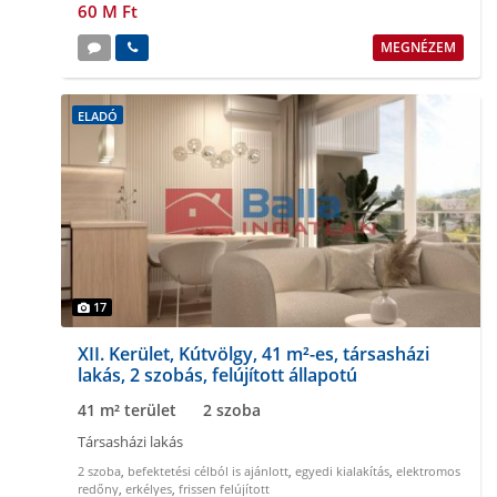
60 M Ft
MEGNÉZEM
ELADÓ
17
XII. Kerület, Kútvölgy, 41 m²-es, társasházi
lakás, 2 szobás, felújított állapotú
41 m² terület
2 szoba
Társasházi lakás
2 szoba
,
befektetési célból is ajánlott
,
egyedi kialakítás
,
elektromos
redőny
,
erkélyes
,
frissen felújított