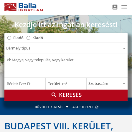
account_box
Nav
Kezdje itt az ingatlan keresést!
Eladó
Kiadó
–
–
Bérlet: Ezer Ft
Terület: m²
E Ft
m²
search
BŐVÍTETT KERESÉS
ALAPHELYZET
BUDAPEST VIII. KERÜLET,