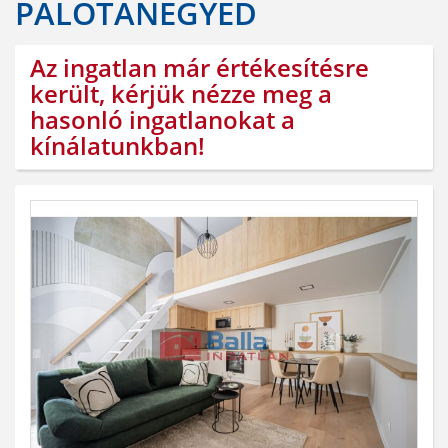
PALOTANEGYED
Az ingatlan már értékesítésre
került, kérjük nézze meg a
hasonló ingatlanokat a
kínálatunkban!