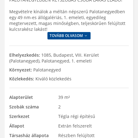
Megvételre kínálok a méltán népszerű Palotanegyedben
egy 49 nm-es állógalériás, 1. emeleti, egyedileg
megtervezett, magas minőségben, teljeskörűen felújított
kulcsrakész lakást!
TOVÁBB OLVASOM
Elhelyezkedés:
1085, Budapest, VIII. Kerület
(Palotanegyed), Palotanegyed, 1. emeleti
Környezet:
Palotanegyed
Közlekedés:
Kiváló közlekedés
Alapterület
39 m²
Szobák száma
2
Szerkezet
Tégla régi építésű
Állapot
Extrán felszerelt
Társasház állapota
Részben felújított