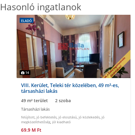
Hasonló ingatlanok
ELADÓ
14
VIII. Kerület, Teleki tér közelében, 49 m²-es,
társasházi lakás
49 m² terület
2 szoba
Társasházi lakás
felújított
,
jó befektetés
,
jó elosztású
,
jó közlekedés
,
jó
megközelíthetőség
,
jól kiadható
69.9 M Ft