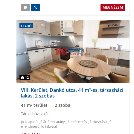
MEGNÉZEM
ELADÓ
12
VIII. Kerület, Dankó utca, 41 m²-es, társasházi
lakás, 2 szobás
41 m² terület
2 szoba
Társasházi lakás
jó állapotú
,
jó ár-érték arány
,
jó befektetés
,
jó elosztású
,
jó
elrendezésű
,
jó fekvésű