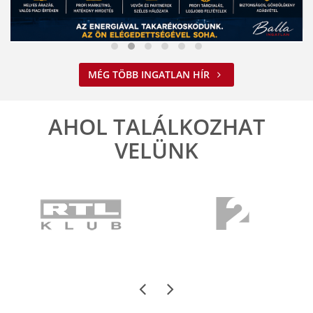
Nem spórolunk az energiával
MÉG TÖBB INGATLAN HÍR
2026. 08. 03. 09:34
A jelenlegi energiahelyzet minden vállalkozást felelős működésre
ösztönöz. A Balla Ingatlan is alkalmazkodik ehhez.
AHOL TALÁLKOZHAT
ELOLVASOM
VELÜNK