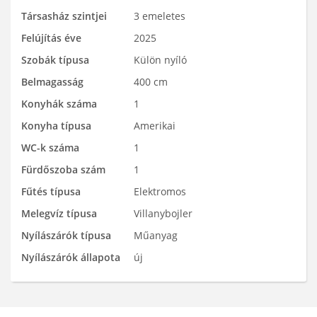
Társasház szintjei
3 emeletes
Felújítás éve
2025
Szobák típusa
Külön nyíló
Belmagasság
400 cm
Konyhák száma
1
Konyha típusa
Amerikai
WC-k száma
1
Fürdőszoba szám
1
Fűtés típusa
Elektromos
Melegvíz típusa
Villanybojler
Nyílászárók típusa
Műanyag
Nyílászárók állapota
új