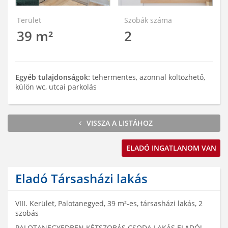
Terület
Szobák száma
39 m²
2
Egyéb tulajdonságok:
tehermentes, azonnal költözhető,
külön wc, utcai parkolás
VISSZA A LISTÁHOZ
ELADÓ INGATLANOM VAN
Eladó Társasházi lakás
VIII. Kerület, Palotanegyed, 39 m²-es, társasházi lakás, 2
szobás
PALOTANEGYEDBEN KÉTSZOBÁS CSODA LAKÁS ELADÓ!