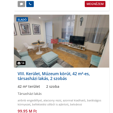
MEGNÉZEM
ELADÓ
14
VIII. Kerület, Múzeum körút, 42 m²-es,
társasházi lakás, 2 szobás
42 m² terület
2 szoba
Társasházi lakás
airbnb engedéllyel
,
alacsony rezsi
,
azonnal kiadható
,
barátságos
környezet
,
befektetési célból is ajánlott
,
belvárosi
99.95 M Ft