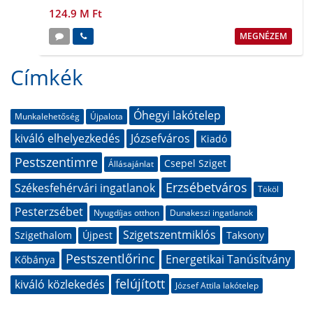
124.9 M Ft
MEGNÉZEM
Címkék
Óhegyi lakótelep
Munkalehetőség
Újpalota
kiváló elhelyezkedés
Józsefváros
Kiadó
Pestszentimre
Csepel Sziget
Állásajánlat
Erzsébetváros
Székesfehérvári ingatlanok
Tököl
Pesterzsébet
Nyugdíjas otthon
Dunakeszi ingatlanok
Szigetszentmiklós
Szigethalom
Újpest
Taksony
Pestszentlőrinc
Energetikai Tanúsítvány
Kőbánya
felújított
kiváló közlekedés
József Attila lakótelep