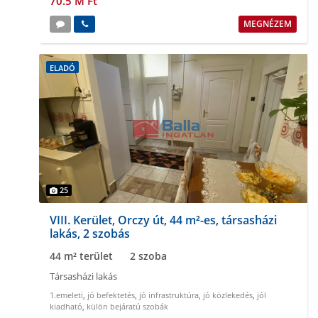
70.5 M Ft
MEGNÉZEM
ELADÓ
25
VIII. Kerület, Orczy út, 44 m²-es, társasházi
lakás, 2 szobás
44 m² terület
2 szoba
Társasházi lakás
1.emeleti
,
jó befektetés
,
jó infrastruktúra
,
jó közlekedés
,
jól
kiadható
,
külön bejáratú szobák