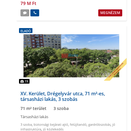
79 M Ft
MEGNÉZEM
ELADÓ
19
XV. Kerület, Drégelyvár utca, 71 m²-es,
társasházi lakás, 3 szobás
71 m² terület
3 szoba
Társasházi lakás
3 szoba
,
biztonsági bejárati ajtó
,
felújítandó
,
gardróbszobás
,
jó
infrastruktúra
,
jó közlekedés