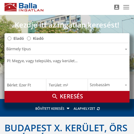
account_box
Nav
Kezdje itt az ingatlan keresést!
Eladó
Kiadó
–
–
Bérlet: Ezer Ft
Terület: m²
E Ft
m²
search
BŐVÍTETT KERESÉS
ALAPHELYZET
BUDAPEST X. KERÜLET, ÖRS