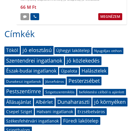
66 M Ft
MEGNÉZEM
Címkék
jó elosztású
Tököl
Újhegyi lakótelep
Nyugdíjas otthon
Szentendrei ingatlanok
jó közlekedés
Észak-budai ingatlanok
Halásztelek
Újpalota
Pesterzsébet
Dunakeszi ingatlanok
Józsefváros
Pestszentimre
Szigetszentmiklós
befektetési célból is ajánlott
Dunaharaszti
jó környéken
Állásajánlat
Albérlet
Csepel Sziget
Hatvani ingatlanok
Erzsébetváros
Füredi lakótelep
Székesfehérvári ingatlanok
Szigethalom