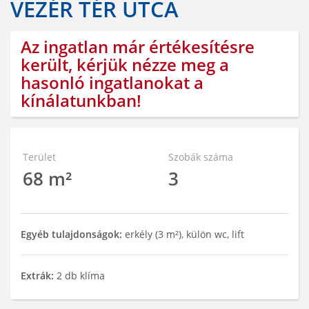
VEZÉR TÉR UTCA
Az ingatlan már értékesítésre
került, kérjük nézze meg a
hasonló ingatlanokat a
kínálatunkban!
Terület
Szobák száma
68 m²
3
Egyéb tulajdonságok:
erkély (3 m²), külön wc, lift
Extrák:
2 db klíma