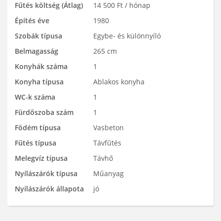
Fűtés költség (Átlag)
14 500 Ft / hónap
Építés éve
1980
Szobák típusa
Egybe- és különnyíló
Belmagasság
265 cm
Konyhák száma
1
Konyha típusa
Ablakos konyha
WC-k száma
1
Fürdőszoba szám
1
Födém típusa
Vasbeton
Fűtés típusa
Távfűtés
Melegvíz típusa
Távhő
Nyílászárók típusa
Műanyag
Nyílászárók állapota
jó