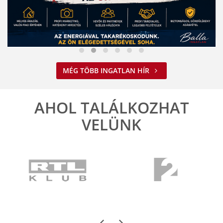
Nem spórolunk az energiával
MÉG TÖBB INGATLAN HÍR
2026. 08. 03. 09:34
A jelenlegi energiahelyzet minden vállalkozást felelős működésre
ösztönöz. A Balla Ingatlan is alkalmazkodik ehhez.
AHOL TALÁLKOZHAT
ELOLVASOM
VELÜNK