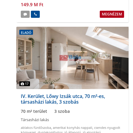
149.9 M Ft
MEGNÉZEM
ELADÓ
17
IV. Kerület, Lőwy Izsák utca, 70 m²-es,
társasházi lakás, 3 szobás
70 m² terület
3 szoba
Társasházi lakás
ablakos fürdőszoba
,
amerikai konyhás nappali
,
csendes nyugodt
környezet
,
duplakomfortos
,
jó állapotú
,
jó elosztású