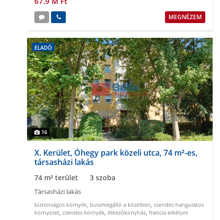
67.9 M Ft
MEGNÉZEM
ELADÓ
16
X. Kerület, Óhegy park közeli utca, 74 m²-es,
társasházi lakás
74 m² terület
3 szoba
Társasházi lakás
biztonságos környék
,
buszmegálló a közelben
,
csendes hangulatos
környezet
,
csendes környék
,
étkezőkonyhás
,
francia erkélyes