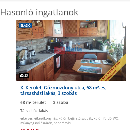
Hasonló ingatlanok
ELADÓ
23
X. Kerület, Gőzmozdony utca, 68 m²-es,
társasházi lakás, 3 szobás
68 m² terület
3 szoba
Társasházi lakás
erkélyes
,
étkezőkonyhás
,
külön bejáratú szobák
,
külön fürdő-WC
,
műanyag nyílászárók
,
panorámás