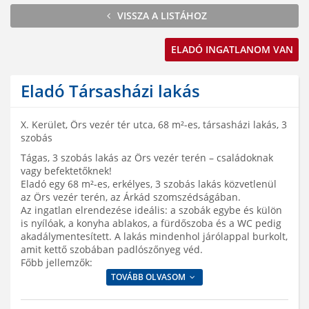
VISSZA A LISTÁHOZ
ELADÓ INGATLANOM VAN
Eladó Társasházi lakás
X. Kerület, Örs vezér tér utca, 68 m²-es, társasházi lakás, 3
szobás
Tágas, 3 szobás lakás az Örs vezér terén – családoknak
vagy befektetőknek!
Eladó egy 68 m²-es, erkélyes, 3 szobás lakás közvetlenül
az Örs vezér terén, az Árkád szomszédságában.
Az ingatlan elrendezése ideális: a szobák egybe és külön
is nyílóak, a konyha ablakos, a fürdőszoba és a WC pedig
akadálymentesített. A lakás mindenhol járólappal burkolt,
amit kettő szobában padlószőnyeg véd.
Főbb jellemzők:
TOVÁBB OLVASOM