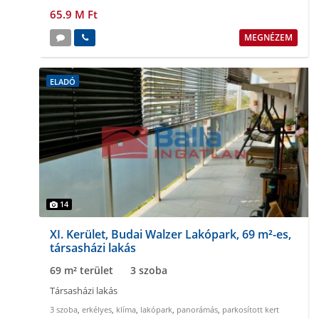
65.9 M Ft
MEGNÉZEM
ELADÓ
14
XI. Kerület, Budai Walzer Lakópark, 69 m²-es,
társasházi lakás
69 m² terület
3 szoba
Társasházi lakás
3 szoba
,
erkélyes
,
klíma
,
lakópark
,
panorámás
,
parkosított kert