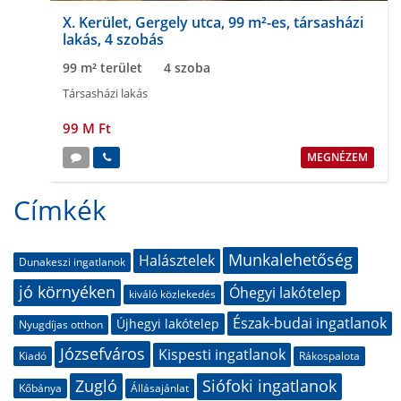
X. Kerület, Gergely utca, 99 m²-es, társasházi
lakás, 4 szobás
99 m² terület
4 szoba
Társasházi lakás
99 M Ft
MEGNÉZEM
Címkék
Munkalehetőség
Halásztelek
Dunakeszi ingatlanok
jó környéken
Óhegyi lakótelep
kiváló közlekedés
Észak-budai ingatlanok
Újhegyi lakótelep
Nyugdíjas otthon
Józsefváros
Kispesti ingatlanok
Kiadó
Rákospalota
Zugló
Siófoki ingatlanok
Kőbánya
Állásajánlat