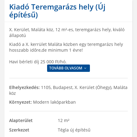
Kiadó Teremgarázs hely (Új
építésű)
X. Kerület, Maláta köz, 12 m²-es, teremgarázs hely, kiváló
állapotú
Kiadó a X. kerrület Maláta közben egy teremgarázs hely
hosszabb időre,de minimum 1 évre!
Havi bérleti díj 25 000 Ft/hó.
TOVÁBB OLVASOM
Elhelyezkedés:
1105, Budapest, X. Kerület (Óhegy), Maláta
köz
Környezet:
Modern lakóparkban
Alapterület
12 m²
Szerkezet
Tégla új építésű