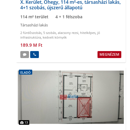
X. Kerület, Óhegy, 114 m²-es, társasházi lakás,
4+1 szobás, újszerű állapotú
114 m² terület
4 + 1 félszoba
Társasházi lakás
2 fürdőszobás
,
5 szobás
,
alacsony rezsi
,
hitelképes
,
jó
infrastruktúra
,
kedvelt környék
189.9 M Ft
MEGNÉZEM
ELADÓ
13