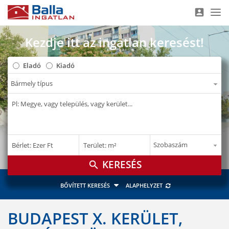
account_box
Nav
Kezdje itt az ingatlan keresést!
Eladó
Kiadó
–
–
Bérlet: Ezer Ft
Terület: m²
E Ft
m²
search
BŐVÍTETT KERESÉS
ALAPHELYZET
BUDAPEST X. KERÜLET,