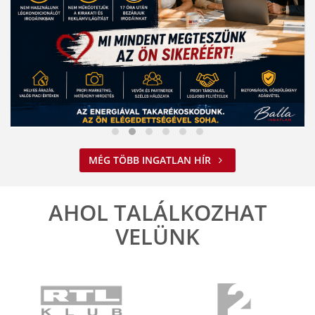
Nem spórolunk az energiával
MÉG TÖBB INGATLAN HÍR
2026. 08. 03. 09:34
A jelenlegi energiahelyzet minden vállalkozást felelős működésre
ösztönöz. A Balla Ingatlan is alkalmazkodik ehhez.
AHOL TALÁLKOZHAT
ELOLVASOM
VELÜNK