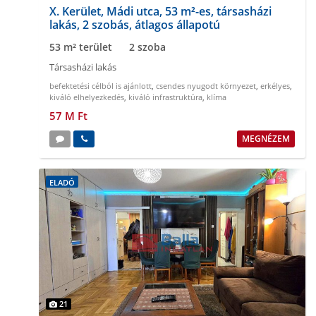
X. Kerület, Mádi utca, 53 m²-es, társasházi
lakás, 2 szobás, átlagos állapotú
53 m² terület
2 szoba
Társasházi lakás
befektetési célból is ajánlott
,
csendes nyugodt környezet
,
erkélyes
,
kiváló elhelyezkedés
,
kiváló infrastruktúra
,
klíma
57 M Ft
MEGNÉZEM
ELADÓ
21