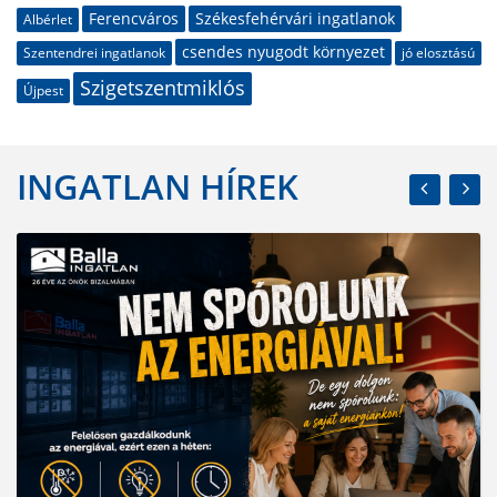
Ferencváros
Székesfehérvári ingatlanok
Albérlet
csendes nyugodt környezet
Szentendrei ingatlanok
jó elosztású
Szigetszentmiklós
Újpest
INGATLAN HÍREK