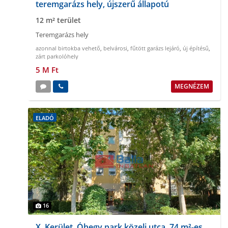
teremgarázs hely, újszerű állapotú
12 m² terület
Teremgarázs hely
azonnal birtokba vehető
,
belvárosi
,
fűtött garázs lejáró
,
új építésű
,
zárt parkolóhely
5 M Ft
MEGNÉZEM
ELADÓ
16
X. Kerület, Óhegy park közeli utca, 74 m²-es,