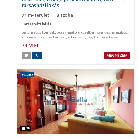
társasházi lakás
74 m² terület
3 szoba
Társasházi lakás
biztonságos környék
,
buszmegálló a közelben
,
csendes hangulatos
környezet
,
csendes környék
,
étkezőkonyhás
,
francia erkélyes
79 M Ft
MEGNÉZEM
ELADÓ
30