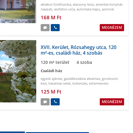
ablakos fürdőszoba
,
alacsony rezsi
,
amerikai konyhás
nappali
,
aszfaltos utca
,
automata kapu
,
azonnal
birtokba vehető
168 M Ft
MEGNÉZEM
XVII. Kerület, Rózsahegy utca, 120
m²-es, családi ház, 4 szobás
120 m² terület
4 szoba
Családi ház
egyedi ajánlat
,
gazdálkodásra alkalmas
,
gondozott
kert
,
hatalmas telek
,
külterület
,
tehermentes
125 M Ft
MEGNÉZEM