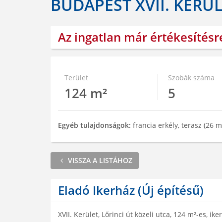
BUDAPEST XVII. KERÜL
Az ingatlan már értékesítésr
Terület
Szobák száma
124 m²
5
Egyéb tulajdonságok:
francia erkély, terasz (26 
VISSZA A LISTÁHOZ
Eladó Ikerház (Új építésű)
XVII. Kerület, Lőrinci út közeli utca, 124 m²-es, ik