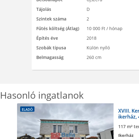
Tájolás
D
Szintek száma
2
Fűtés költség (Átlag)
10 000 Ft / hónap
Építés éve
2018
Szobák típusa
Külön nyíló
Belmagasság
260 cm
Hasonló ingatlanok
ELADÓ
XVIII. Ke
ikerház, 
állapotú
117 m² te
Ikerház