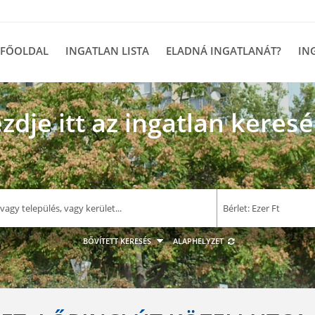
FŐOLDAL
INGATLAN LISTA
ELADNÁ INGATLANÁT?
IN
zdje itt az ingatlan keresé
–
Bérlet: Ezer Ft
E F
BŐVÍTETT KERESÉS
ALAPHELYZET