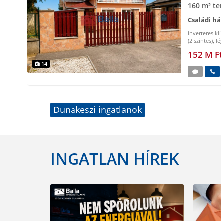
160 m² te
Családi há
inverteres kl
(2 szintes)
,
lé
műanyag nyí
152 M F
14
Dunakeszi ingatlanok
INGATLAN HÍREK