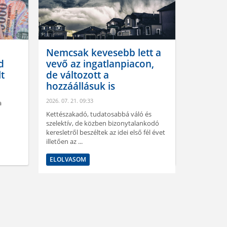
Nemcsak kevesebb lett a
A gomb
d
vevő az ingatlanpiacon,
helyett
lt
de változott a
progra
hozzáállásuk is
2026. 07. 21.
2026. 07. 21. 09:33
a
Ígylakunk-i
lehetőséget
Kettészakadó, tudatosabbá váló és
energiahat
szelektív, de közben bizonytalankodó
rendszeréne
keresletről beszéltek az idei első fél évet
illetően az ...
ELOLVAS
ELOLVASOM