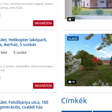
ás
,
3 wc
,
amerikai konyhás nappali
,
fedett
ikerház
,
infra fűtés
t
7
MEGNÉZEM
ELADÓ
ület, Helikopter lakópark,
s, ikerház, 5 szobás
rület
5 szoba
ás
,
5 szobás
,
autóbeálló
,
elektromos kapu
,
t kút
t
46
MEGNÉZEM
Címkék
ület, Felsőbánya utca, 160
generációs, családi ház