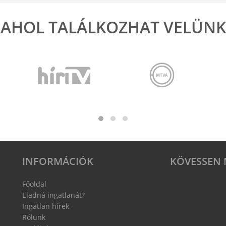
AHOL TALÁLKOZHAT VELÜNK
INFORMÁCIÓK
KÖVESSEN 
Főoldal
Eladná ingatlanát?
Ingatlan hírek
Rólunk