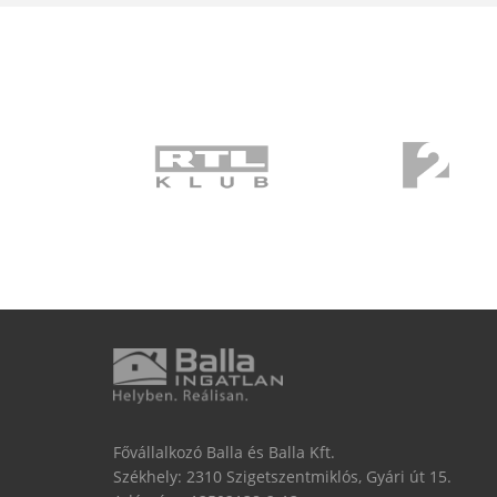
Fővállalkozó Balla és Balla Kft.
Székhely: 2310 Szigetszentmiklós, Gyári út 15.