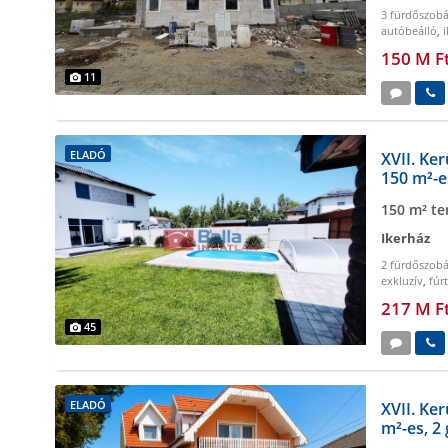
3 fürdőszob
autóbeálló
,
150 M F
11
ELADÓ
XVII. Ker
150 m²-e
150 m² te
Ikerház
2 fürdőszob
exkluzív
,
fúr
217 M F
45
ELADÓ
XVII. Ker
m²-es, 2 