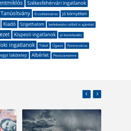
entmiklós
Székesfehérvári ingatlanok
 Tanúsítvány
jó környéken
Erzsébetváros
Kiadó
Szigethalom
befektetési célból is ajánlott
ezet
Kispesti ingatlanok
jó közlekedés
foki ingatlanok
Tököl
Újpest
Ferencváros
Albérlet
egyi lakótelep
Pestszentimre