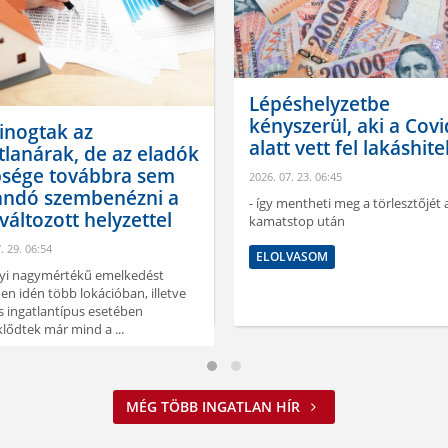
Lépéshelyzetbe
kényszerül, aki a Covi
inogtak az
alatt vett fel lakáshite
tlanárak, de az eladók
bsége továbbra sem
2026. 07. 23. 06:45
andó szembenézni a
- így mentheti meg a törlesztőjét 
áltozott helyzettel
kamatstop után
. 29. 06:54
ELOLVASOM
lyi nagymértékű emelkedést
en idén több lokációban, illetve
 ingatlantípus esetében
lődtek már mind a ...
VASOM
MÉG TÖBB INGATLAN HÍR