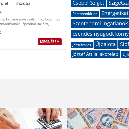
Csepel Sziget
Szigetsz
rület
4 szoba
z
Energetikai
Pestszentlőrinc
íma
,
kétgenerációs családi ház
,
kétszintes
Szentendrei ingatlanok
gkondícionált
,
lépcsőházi bejárat
,
lászárók
t
csendes nyugodt körny
MEGNÉZEM
Újpalota
Sió
Józsefváros
József Attila lakótelep
Újh