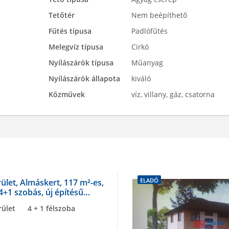
Tetőtér
Nem beépíthető
Fűtés típusa
Padlófűtés
Melegvíz típusa
Cirkó
Nyílászárók típusa
Műanyag
Nyílászárók állapota
kiváló
Közművek
víz, villany, gáz, csatorna
ELADÓ
rület, Almáskert, 117 m²-es,
4+1 szobás, új építésű
rület
4 + 1 félszoba