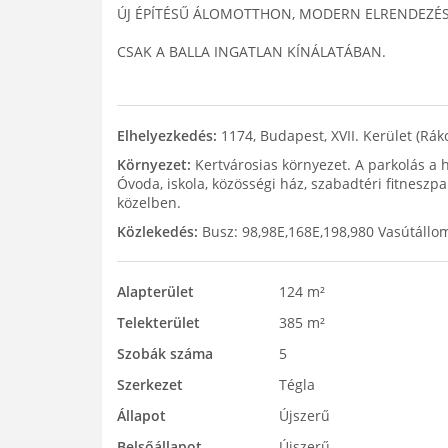
ÚJ ÉPÍTÉSŰ ÁLOMOTTHON, MODERN ELRENDEZÉSS
CSAK A BALLA INGATLAN KÍNÁLATÁBAN.
Elhelyezkedés:
1174, Budapest, XVII. Kerület (Ráko
Környezet:
Kertvárosias környezet. A parkolás a há
Óvoda, iskola, közösségi ház, szabadtéri fitneszp
közelben.
Közlekedés:
Busz: 98,98E,168E,198,980 Vasútállom
Alapterület
124 m²
Telekterület
385 m²
Szobák száma
5
Szerkezet
Tégla
Állapot
Újszerű
Belsőállapot
Újszerű