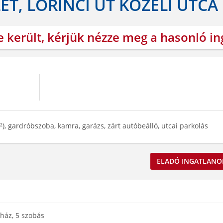
ET, LŐRINCI ÚT KÖZELI UTCA
e került, kérjük nézze meg a hasonló i
m²), gardróbszoba, kamra, garázs, zárt autóbeálló, utcai parkolás
ELADÓ INGATLANO
erház, 5 szobás