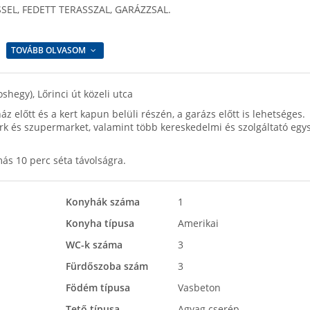
EL, FEDETT TERASSZAL, GARÁZZSAL.
TOVÁBB OLVASOM
shegy), Lőrinci út közeli utca
z előtt és a kert kapun belüli részén, a garázs előtt is lehetséges.
ark és szupermarket, valamint több kereskedelmi és szolgáltató egy
ás 10 perc séta távolságra.
Konyhák száma
1
Konyha típusa
Amerikai
WC-k száma
3
Fürdőszoba szám
3
Födém típusa
Vasbeton
Tető típusa
Agyag cserép