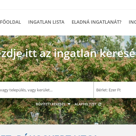
FŐOLDAL
INGATLAN LISTA
ELADNÁ INGATLANÁT?
IN
zdje itt az ingatlan keresé
–
Bérlet: Ezer Ft
E F
BŐVÍTETT KERESÉS
ALAPHELYZET