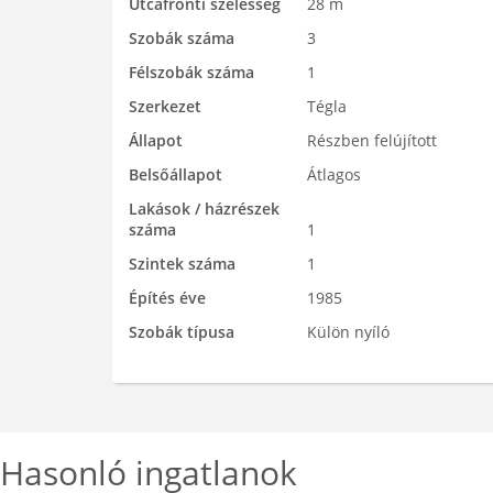
Utcafronti szélesség
28 m
Szobák száma
3
Félszobák száma
1
Szerkezet
Tégla
Állapot
Részben felújított
Belsőállapot
Átlagos
Lakások / házrészek
száma
1
Szintek száma
1
Építés éve
1985
Szobák típusa
Külön nyíló
Hasonló ingatlanok