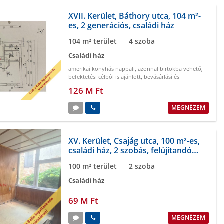
XVII. Kerület, Báthory utca, 104 m²-
es, 2 generációs, családi ház
104 m² terület
4 szoba
Családi ház
amerikai konyhás nappali
,
azonnal birtokba vehető
,
befektetési célból is ajánlott
,
bevásárlási és
szórakozási lehetőségek a közelben
,
biztonságos
126 M Ft
környék
,
buszmegálló a közelben
MEGNÉZEM
XV. Kerület, Csajág utca, 100 m²-es,
családi ház, 2 szobás, felújítandó
állapotú
100 m² terület
2 szoba
Családi ház
69 M Ft
MEGNÉZEM