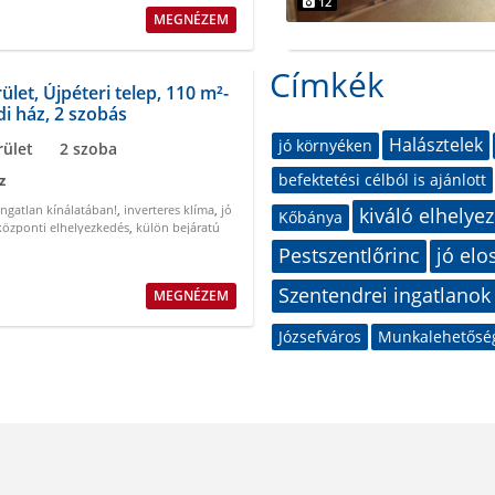
12
MEGNÉZEM
Címkék
rület, Újpéteri telep, 110 m²-
di ház, 2 szobás
Halásztelek
jó környéken
rület
2 szoba
befektetési célból is ajánlott
z
Ingatlan kínálatában!
,
inverteres klíma
,
jó
kiváló elhelye
Kőbánya
központi elhelyezkedés
,
külön bejáratú
lemes
Pestszentlőrinc
jó elo
Szentendrei ingatlanok
MEGNÉZEM
Józsefváros
Munkalehetősé