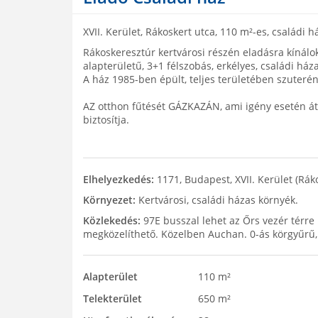
XVII. Kerület, Rákoskert utca, 110 m²-es, családi 
Rákoskeresztúr kertvárosi részén eladásra kín
alapterületű, 3+1 félszobás, erkélyes, családi háza
A ház 1985-ben épült, teljes területében szuterén
AZ otthon fűtését GÁZKAZÁN, ami igény esetén át
biztosítja.
Elhelyezkedés:
1171, Budapest, XVII. Kerület (Rák
Környezet:
Kertvárosi, családi házas környék.
Közlekedés:
97E busszal lehet az Őrs vezér térre
megközelíthető. Közelben Auchan. 0-ás körgyűrű, 
Alapterület
110 m²
Telekterület
650 m²