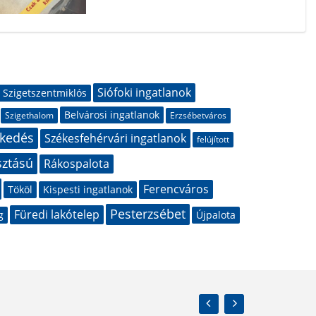
Siófoki ingatlanok
Szigetszentmiklós
Belvárosi ingatlanok
Szigethalom
Erzsébetváros
zkedés
Székesfehérvári ingatlanok
felújított
sztású
Rákospalota
Ferencváros
Tököl
Kispesti ingatlanok
Pesterzsébet
Füredi lakótelep
g
Újpalota