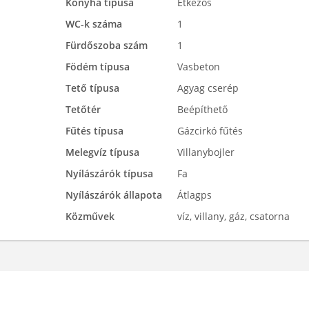
Konyha típusa
Étkezős
WC-k száma
1
Fürdőszoba szám
1
Födém típusa
Vasbeton
Tető típusa
Agyag cserép
Tetőtér
Beépíthető
Fűtés típusa
Gázcirkó fűtés
Melegvíz típusa
Villanybojler
Nyílászárók típusa
Fa
Nyílászárók állapota
Átlagps
Közművek
víz, villany, gáz, csatorna