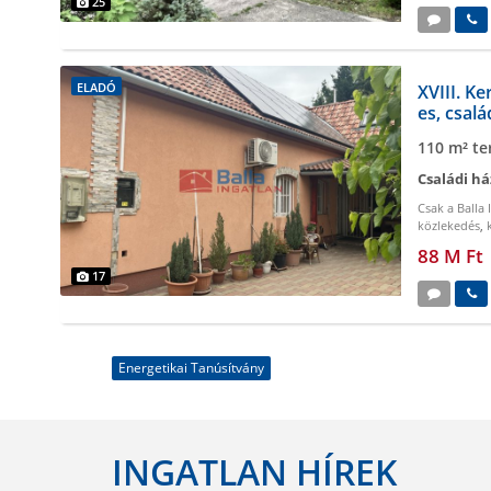
25
ELADÓ
XVIII. Ke
es, csalá
110 m² te
Családi há
Csak a Balla 
közlekedés
,
szobák
,
nape
88 M Ft
17
Energetikai Tanúsítvány
INGATLAN HÍREK