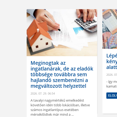
Lépé
kény
Meginogtak az
alatt
ingatlanárak, de az eladók
többsége továbbra sem
2026. 07
hajlandó szembenézni a
- így m
megváltozott helyzettel
kamat
2026. 07. 29. 06:54
ELOL
A tavalyi nagymértékű emelkedést
követően idén több lokációban, illetve
inden
számos ingatlantípus esetében
re
mérséklődtek már mind a ...