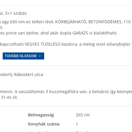
ház, 3+1 szobás
álok egy 650 nm-es telken lévő, KÖRBEJÁRHATÓ, BETONFÖDÉMES, 110
t.
es pince van építve, ahol akár dupla GARÁZS is kialakítható.
kapcsolható VEGYES TÜZELÉSŰ kazánra, a meleg vizet villanybojler
TOVÁBB OLVASOM
oskert), Rákoskert utca
 menni. A vasútállomás 3 buszmegállóra van, a belváros így könnye
31-es út.
Belmagasság
265 cm
Konyhák száma
1