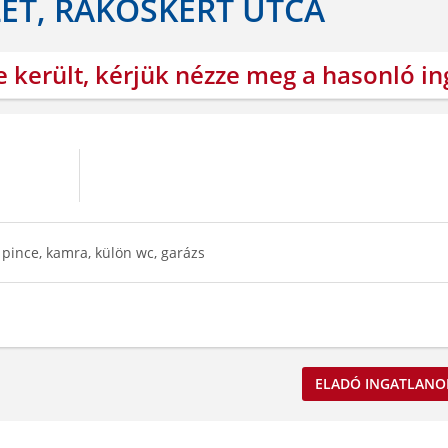
LET, RÁKOSKERT UTCA
e került, kérjük nézze meg a hasonló i
 pince, kamra, külön wc, garázs
ELADÓ INGATLANO