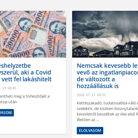
shelyzetbe
Nemcsak kevesebb let
szerül, aki a Covid
vevő az ingatlanpiaco
 vett fel lakáshitelt
de változott a
hozzáállásuk is
. 23. 06:45
2026. 07. 21. 09:33
entheti meg a törlesztőjét a
stop után
Kettészakadó, tudatosabbá váló 
szelektív, de közben bizonytalan
VASOM
keresletről beszéltek az idei első f
illetően az ...
ELOLVASOM