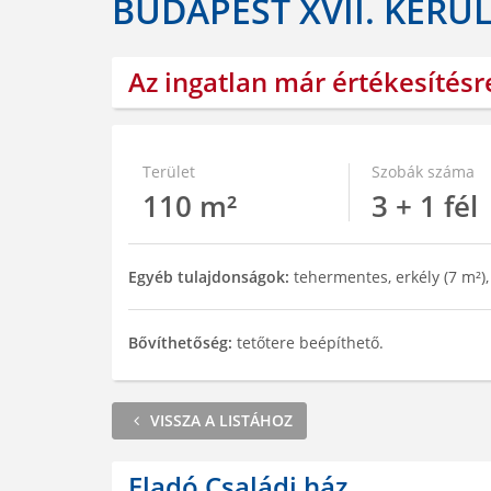
BUDAPEST XVII. KERÜ
Az ingatlan már értékesítésr
Terület
Szobák száma
110 m²
3 + 1 fél
Egyéb tulajdonságok:
tehermentes, erkély (7 m²),
Bővíthetőség:
tetőtere beépíthető.
VISSZA A LISTÁHOZ
Eladó Családi ház