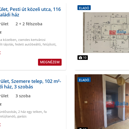
ELADÓ
ület, Pesti út közeli utca, 116
aládi ház
rület
2 + 2 félszoba
z
 a közelben
,
csendes kertvárosi
li tájolás
,
fedett autóbeálló
,
felújított
,
yezkedés
t
10
MEGNÉZEM
ELADÓ
rület, Szemere telep, 102 m²-
di ház, 3 szobás
rület
3 szoba
z
fürdőszobás
,
2 ház egy telken
,
fa
felújítandó
,
garázs
t