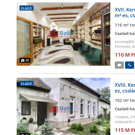
ELADÓ
XVII. Ker
m²-es, cs
116 m² te
Családi há
buszmegálló
környezet
,
dé
kiváló elhel
110 M F
30
ELADÓ
XVIII. Ke
es, csalá
102 m² te
Családi há
2 bejárat
,
2 
nyílászárók
,
115 M F