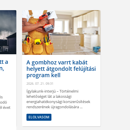
t a
A gombhoz varrt kabát
n,
helyett átgondolt felújítási
program kell
Megtor
áremel
2026. 07. 21. 09:31
eladó 
Ígylakunk-interjú – Történelmi
túláraz
lehetőséget lát a lakossági
és
energiahatékonysági korszerűsítések
kodó
2026. 08. 03.
rendszerének újragondolására ...
él évet
Annak ellen
negyedévé
ELOLVASOM
ingatlanára
továbbra is 