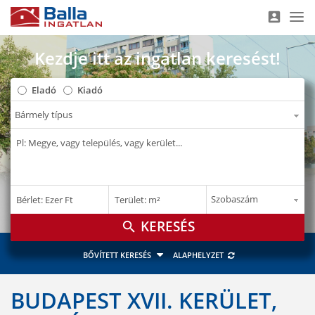
account_box
Nav
Kezdje itt az ingatlan keresést!
Eladó
Kiadó
–
–
Bérlet: Ezer Ft
Terület: m²
E Ft
m²
search
BŐVÍTETT KERESÉS
ALAPHELYZET
BUDAPEST XVII. KERÜLET,