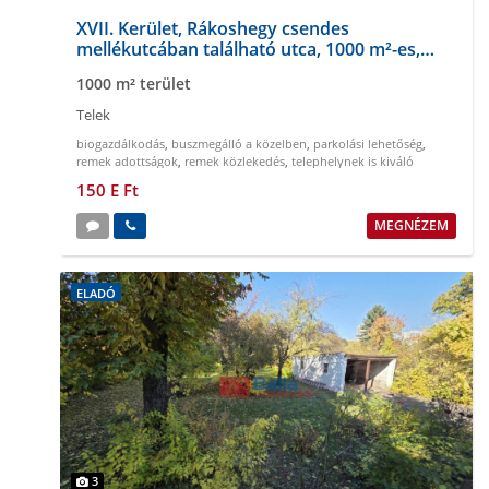
XVII. Kerület, Rákoshegy csendes
mellékutcában található utca, 1000 m²-es,
telek
1000 m² terület
Telek
biogazdálkodás
,
buszmegálló a közelben
,
parkolási lehetőség
,
remek adottságok
,
remek közlekedés
,
telephelynek is kiváló
150 E Ft
MEGNÉZEM
ELADÓ
3