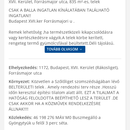
XVII. Kerület, Forrásmajor utca, 835 m²-es, telek
CSAK A BALLA INGATLAN KÍNÁLATÁBAN TALÁLHATÓ
INGATLAN!!
Budapest XVII.ker Forrásmajori u .
Remek lehetőség ,ha természetközeli kikapcsolódásra
vagy kertészkedésre vágyik.A telek körbe kerített,
rengeteg termő gyümölcsfával beültetett.Déli tájolású.
TOVÁBB OLVASOM
Elhelyezkedés:
1172, Budapest, XVII. Kerület (Rákosliget),
Forrásmajor utca
Környezet:
Közvetlen a Szőlőliget szomszédságában lévő
BELTERÜLETI telek . Amely rendezési terv része .Hosszú
időn keresztül építési tilalom alatt állt. EZT A TILALMAT A
HATÓSÁG FELOLDOTTA BEÉPÍTHETŐ LESZ A TERÜLET .DE
CSAK AKKOR HA A KÖZMŰVEK RENDELKEZÉSRE
ÁLLNAK!!!!
Közlekedés:
46 198 276 MÁV M0 Buszmegálló a
Gyöngytyúk u felől 3 perc séta.