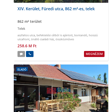
XIV. Kerület, Füredi utca, 862 m²-es, telek
862 m² terület
Telek
aszfaltos utca
,
befektetési célból is ajánlott
,
bontandó
,
hosszú
utcafront
,
önálló családi ház
,
összközműves
258.6 M Ft
MEGNÉZEM
ELADÓ