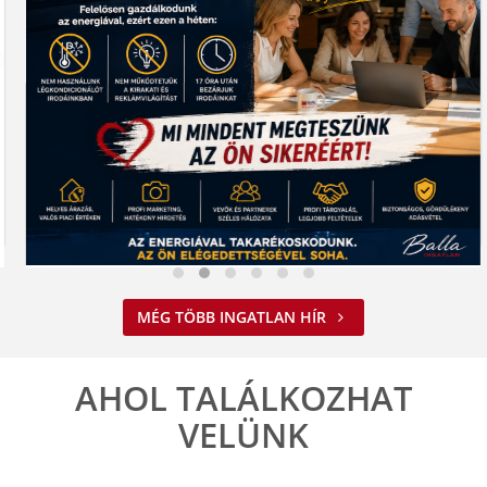
Nem spórolunk az energiával
MÉG TÖBB INGATLAN HÍR
2026. 08. 03. 09:34
A jelenlegi energiahelyzet minden vállalkozást felelős működésre
ösztönöz. A Balla Ingatlan is alkalmazkodik ehhez.
AHOL TALÁLKOZHAT
ELOLVASOM
VELÜNK