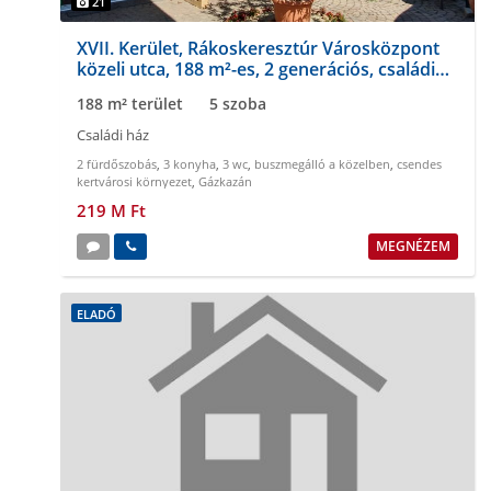
21
XVII. Kerület, Rákoskeresztúr Városközpont
közeli utca, 188 m²-es, 2 generációs, családi
ház
188 m² terület
5 szoba
Családi ház
2 fürdőszobás
,
3 konyha
,
3 wc
,
buszmegálló a közelben
,
csendes
kertvárosi környezet
,
Gázkazán
219 M Ft
MEGNÉZEM
ELADÓ