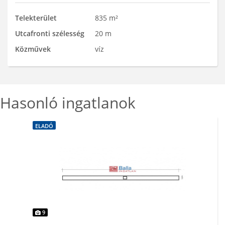
Telekterület
835 m²
Utcafronti szélesség
20 m
Közművek
víz
Hasonló ingatlanok
ELADÓ
9