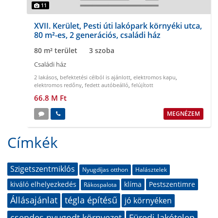
11
XVII. Kerület, Pesti úti lakópark környéki utca,
80 m²-es, 2 generációs, családi ház
80 m² terület
3 szoba
Családi ház
2 lakásos
,
befektetési célból is ajánlott
,
elektromos kapu
,
elektromos redőny
,
fedett autóbeálló
,
felújított
66.8 M Ft
MEGNÉZEM
Címkék
Szigetszentmiklós
Nyugdíjas otthon
Halásztelek
kiváló elhelyezkedés
klíma
Pestszentimre
Rákospalota
Állásajánlat
tégla építésű
jó környéken
csendes nyugodt környezet
Füredi lakótelep