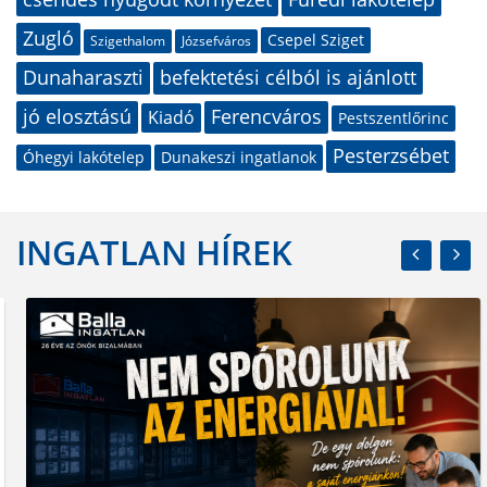
Zugló
Csepel Sziget
Szigethalom
Józsefváros
Dunaharaszti
befektetési célból is ajánlott
jó elosztású
Ferencváros
Kiadó
Pestszentlőrinc
Pesterzsébet
Óhegyi lakótelep
Dunakeszi ingatlanok
INGATLAN HÍREK