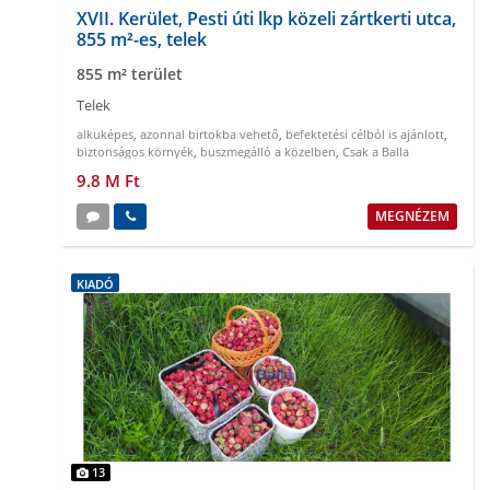
XVII. Kerület, Pesti úti lkp közeli zártkerti utca,
855 m²-es, telek
855 m² terület
Telek
alkuképes
,
azonnal birtokba vehető
,
befektetési célból is ajánlott
,
biztonságos környék
,
buszmegálló a közelben
,
Csak a Balla
Ingatlan kínálatában!
9.8 M Ft
MEGNÉZEM
KIADÓ
13