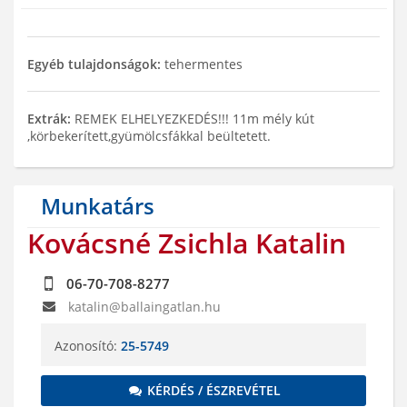
Egyéb tulajdonságok:
tehermentes
Extrák:
REMEK ELHELYEZKEDÉS!!! 11m mély kút
,körbekerített,gyümölcsfákkal beültetett.
Munkatárs
Kovácsné Zsichla Katalin
06-70-708-8277
katalin@ballaingatlan.hu
Azonosító:
25-5749
KÉRDÉS / ÉSZREVÉTEL