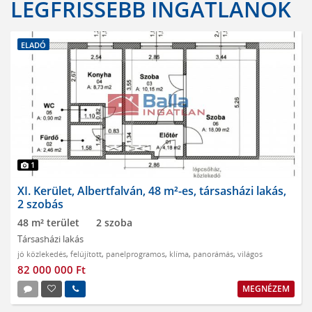
LEGFRISSEBB INGATLANOK
ELADÓ
1
XI. Kerület, Albertfalván, 48 m²-es, társasházi lakás,
2 szobás
48 m² terület
2 szoba
Társasházi lakás
jó közlekedés
,
felújított
,
panelprogramos
,
klíma
,
panorámás
,
világos
82 000 000 Ft
MEGNÉZEM