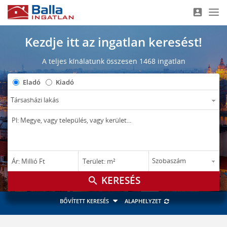
account_box
Nav
Kezdje itt az ingatlan keresést!
A teljes kínálatunk összesen 1468 ingatlan
Eladó
Kiadó
–
–
Ár: Millió Ft
Terület: m²
M Ft
m²
search
BŐVÍTETT KERESÉS
ALAPHELYZET