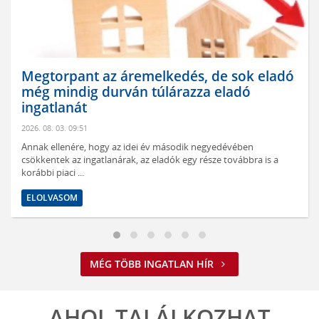
Megtorpant az áremelkedés, de sok eladó
még mindig durván túlárazza eladó
ingatlanát
2026. 08. 03. 09:51
Annak ellenére, hogy az idei év második negyedévében
csökkentek az ingatlanárak, az eladók egy része továbbra is a
korábbi piaci ...
ELOLVASOM
MÉG TÖBB INGATLAN HÍR
AHOL TALÁLKOZHAT