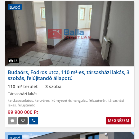
ELADÓ
13
Budaörs, Fodros utca, 110 m²-es, társasházi lakás, 3
szobás, felújítandó állapotú
110 m² terület
3 szoba
Társasházi lakás
kertkapcsolatos
,
kertvárosi környezet és hangulat
,
félszuterén
,
társasházi
lakás
,
felújítandó
99 900 000 Ft
MEGNÉZEM
ELADÓ