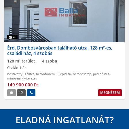
26
Érd, Dombosvárosban található utca, 128 m²-es,
családi ház, 4 szobás
128 m² terület
4 szoba
Családi ház
hőszivattyús fűtés
,
betonfödém
,
új építésű
,
betoncserép
,
padlófűtés
,
minőségi kivitelezés
149 900 000 Ft
MEGNÉZEM
ELADNÁ INGATLANÁT?