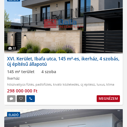
22
XVI. Kerület, Ibafa utca, 145 m²-es, ikerház, 4 szobás,
új építésű állapotú
145 m² terület
4 szoba
Ikerház
hőszivattyús fűtés
,
padlófűtés
,
kiváló közlekedés
,
új építésű
,
luxus
,
klíma
298 000 000 Ft
MEGNÉZEM
ELADÓ