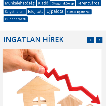
Munkalehetőség
Kiadó
Ferencváros
Óhegyi lakótelep
Újpalota
felújított
Szigethalom
Siófoki ingatlanok
Dunaharaszti
INGATLAN HÍREK