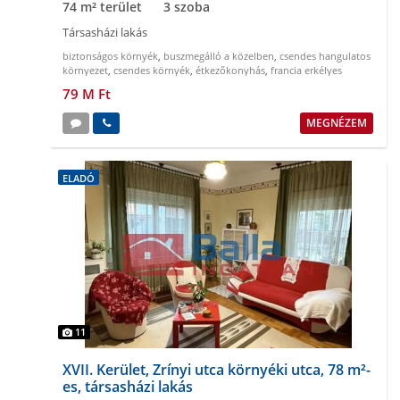
74 m² terület
3 szoba
Társasházi lakás
biztonságos környék
,
buszmegálló a közelben
,
csendes hangulatos
környezet
,
csendes környék
,
étkezőkonyhás
,
francia erkélyes
79 M Ft
MEGNÉZEM
ELADÓ
11
XVII. Kerület, Zrínyi utca környéki utca, 78 m²-
es, társasházi lakás