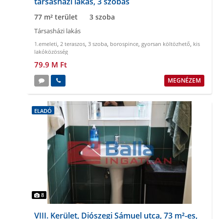
társasházi lakás, 3 szobás
77 m² terület
3 szoba
Társasházi lakás
1.emeleti
,
2 teraszos
,
3 szoba
,
borospince
,
gyorsan költözhető
,
kis
lakóközösség
79.9 M Ft
MEGNÉZEM
ELADÓ
8
VIII. Kerület, Diószegi Sámuel utca, 73 m²-es,