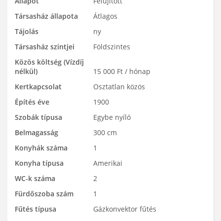
Állapot
Felújított
Társasház állapota
Átlagos
Tájolás
ny
Társasház szintjei
Földszintes
Közös költség (Vízdíj
nélkül)
15 000 Ft / hónap
Kertkapcsolat
Osztatlan közös
Építés éve
1900
Szobák típusa
Egybe nyíló
Belmagasság
300 cm
Konyhák száma
1
Konyha típusa
Amerikai
WC-k száma
2
Fürdőszoba szám
1
Fűtés típusa
Gázkonvektor fűtés