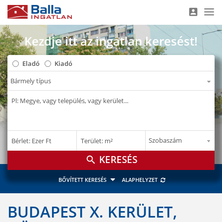
account_box
Nav
Kezdje itt az ingatlan keresést!
Eladó
Kiadó
–
–
Bérlet: Ezer Ft
Terület: m²
E Ft
m²
search
BŐVÍTETT KERESÉS
ALAPHELYZET
BUDAPEST X. KERÜLET,