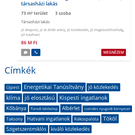
társasházi lakás
73 m² terület
3 szoba
Társasházi lakás
jó állapotú
,
jó ár-érték arány
,
jó közlekedés
,
jó megközelíthetőség
,
jól kiadható
86 M Ft
MEGNÉZEM
Címkék
Energetikai Tanúsítvány
jó közlekedés
Újpest
klíma
jó elosztású
Kispesti ingatlanok
Kőbánya
Albérlet
Füredi lakótelep
csendes nyugodt környezet
Tököl
Hatvani ingatlanok
Taksony
Rákospalota
Szigetszentmiklós
kiváló közlekedés