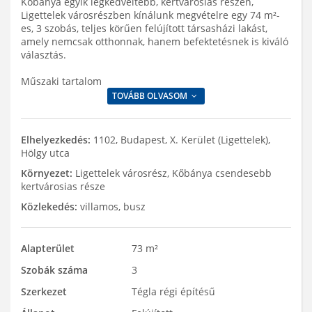
Kőbánya egyik legkedveltebb, kertvárosias részén,
Ligettelek városrészben kínálunk megvételre egy 74 m²-
es, 3 szobás, teljes körűen felújított társasházi lakást,
amely nemcsak otthonnak, hanem befektetésnek is kiváló
választás.
Műszaki tartalom
TOVÁBB OLVASOM
Elhelyezkedés:
1102, Budapest, X. Kerület (Ligettelek),
Hölgy utca
Környezet:
Ligettelek városrész, Kőbánya csendesebb
kertvárosias része
Közlekedés:
villamos, busz
Alapterület
73 m²
Szobák száma
3
Szerkezet
Tégla régi építésű