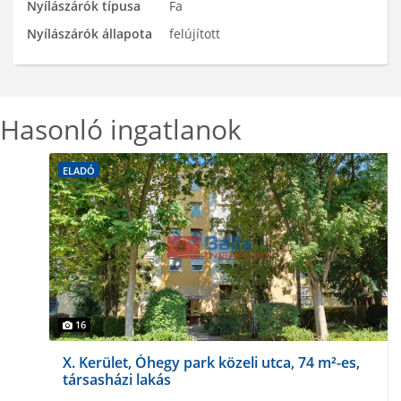
Nyílászárók típusa
Fa
Nyílászárók állapota
felújított
Hasonló ingatlanok
ELADÓ
16
X. Kerület, Óhegy park közeli utca, 74 m²-es,
társasházi lakás