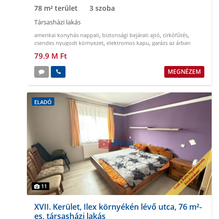
78 m² terület
3 szoba
Társasházi lakás
amerikai konyhás nappali
,
biztonsági bejárati ajtó
,
cirkófűtés
,
csendes nyugodt környezet
,
elektromos kapu
,
garázs az árban
79.9 M Ft
MEGNÉZEM
ELADÓ
11
XVII. Kerület, Ilex környékén lévő utca, 76 m²-
es, társasházi lakás