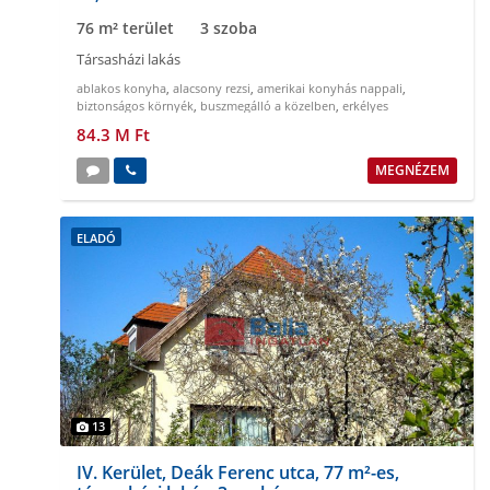
76 m² terület
3 szoba
Társasházi lakás
ablakos konyha
,
alacsony rezsi
,
amerikai konyhás nappali
,
biztonságos környék
,
buszmegálló a közelben
,
erkélyes
84.3 M Ft
MEGNÉZEM
ELADÓ
13
IV. Kerület, Deák Ferenc utca, 77 m²-es,