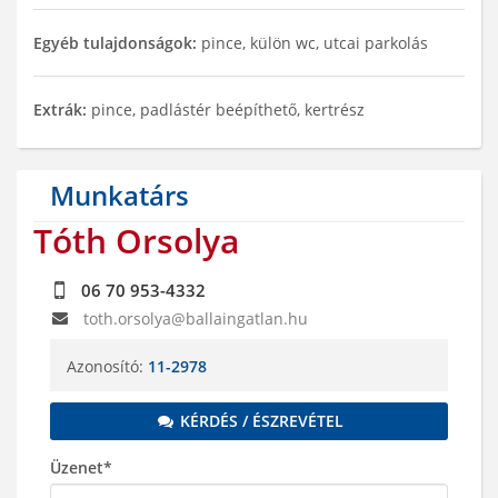
Egyéb tulajdonságok:
pince, külön wc, utcai parkolás
Extrák:
pince, padlástér beépíthető, kertrész
Munkatárs
Tóth Orsolya
06 70 953-4332
toth.orsolya@ballaingatlan.hu
Azonosító:
11-2978
KÉRDÉS / ÉSZREVÉTEL
Üzenet*