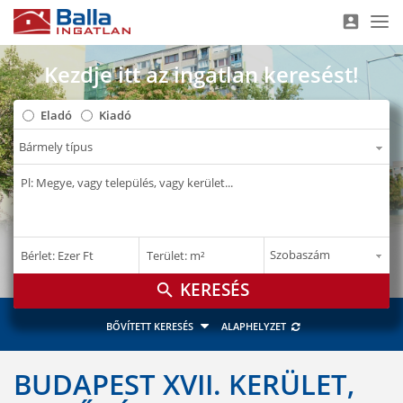
account_box
Nav
Kezdje itt az ingatlan keresést!
Eladó
Kiadó
–
–
Bérlet: Ezer Ft
Terület: m²
E Ft
m²
search
BŐVÍTETT KERESÉS
ALAPHELYZET
BUDAPEST XVII. KERÜLET,