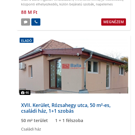
központi elhelyezkedés
,
külön bejáratú szobák
,
napelemes
88 M Ft
MEGNÉZEM
ELADÓ
46
XVII. Kerület, Rózsahegy utca, 50 m²-es,
családi ház, 1+1 szobás
50 m² terület
1 + 1 félszoba
Családi ház