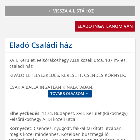
VISSZA A LISTÁHOZ
ELADÓ INGATLANOM VAN
Eladó Családi ház
XVII. Kerület, Felsőrákoshegy ALDI közeli utca, 107 m²-es,
családi ház
KIVÁLÓ ELHELYEZKEDÉS, KERESETT, CSENDES KÖRNYÉK.
CSAK A BALLA INGATLAN KÍNÁLATÁBAN.
TOVÁBB OLVASOM
Elhelyezkedés:
1174, Budapest, XVII. Kerület (Rákoshegy),
Felsőrákoshegy ALDI közeli utca
Környezet:
Csendes, nyugodt, fákkal tarkított utcában,
mégis közel mindenhez. Közelben buszmegálló,