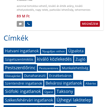
azonnal birtokba vehető
,
kiváló ár-érték arány
,
kiváló
elhelyezkedés
,
nagy telek
,
parkolási lehetőség
,
tehermentes
89 M Ft
MEGNÉZEM
Címkék
Hatvani ingatlanok
Újpalota
Nyugdíjas otthon
kiváló közlekedés
Zugló
Szigetszentmiklós
Pestszentlőrinc
Munkalehetőség
Pestszentimre
Dunaharaszti
Erzsébetváros
Állásajánlat
Belvárosi ingatlanok
Szentendrei ingatlanok
Albérlet
Siófoki ingatlanok
Taksony
Újpest
Újhegyi lakótelep
Székesfehérvári ingatlanok