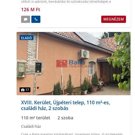
célból is ajánlott
,
bevásárlási és szórakozási lehetőségek a
közelben
,
biztonságos környék
,
buszmegálló a közelben
126 M Ft
MEGNÉZEM
ELADÓ
17
XVIII. Kerület, Újpéteri telep, 110 m²-es,
családi ház, 2 szobás
110 m² terület
2 szoba
Családi ház
Csak a Balla Ingatlan kínálatában!
,
inverteres klíma
,
jó közlekedés
,