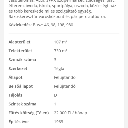
vasútállomás, ALDI, SPAR szupermarket, zöldséges, piac,
étterem, óvoda, iskola, sportpálya, uszoda, közösségi ház
és több kereskedelmi és szolgáltató egység.
Rákoskeresztúr városközpont és pár perc autóútra.
Közlekedés:
Busz: 46, 98, 198, 980
Alapterület
107 m²
Telekterület
730 m²
Szobák száma
3
Szerkezet
Tégla
Állapot
Felújítandó
Belsőállapot
Felújítandó
Tájolás
D
Szintek száma
1
Fűtés költség (Télen)
22 000 Ft / hónap
Építés éve
1963