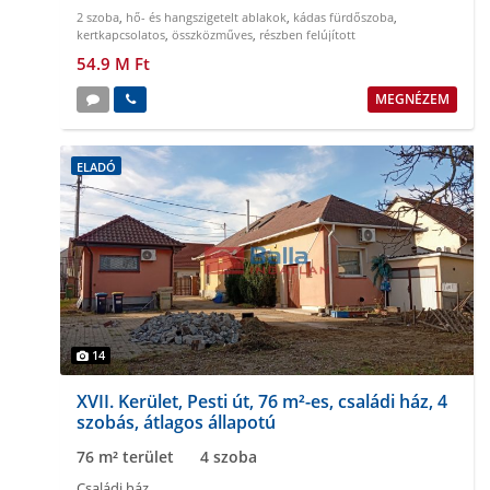
2 szoba
,
hő- és hangszigetelt ablakok
,
kádas fürdőszoba
,
kertkapcsolatos
,
összközműves
,
részben felújított
54.9 M Ft
MEGNÉZEM
ELADÓ
14
XVII. Kerület, Pesti út, 76 m²-es, családi ház, 4
szobás, átlagos állapotú
76 m² terület
4 szoba
Családi ház