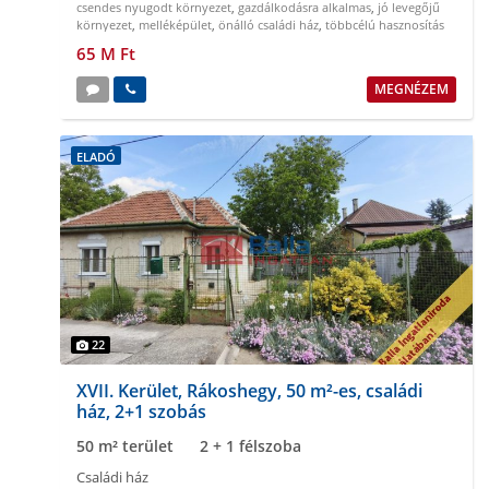
csendes nyugodt környezet
,
gazdálkodásra alkalmas
,
jó levegőjű
környezet
,
melléképület
,
önálló családi ház
,
többcélú hasznosítás
65 M Ft
MEGNÉZEM
ELADÓ
22
XVII. Kerület, Rákoshegy, 50 m²-es, családi
ház, 2+1 szobás
50 m² terület
2 + 1 félszoba
Családi ház