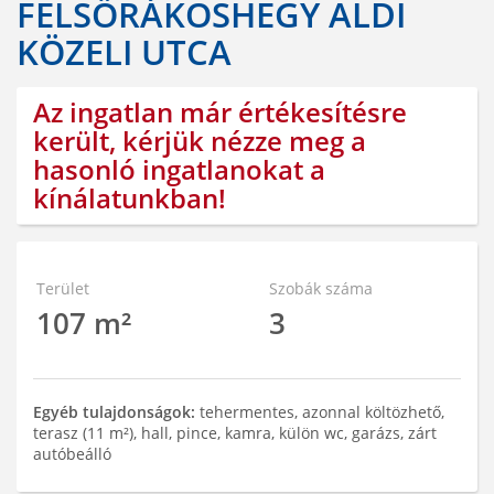
FELSŐRÁKOSHEGY ALDI
KÖZELI UTCA
Az ingatlan már értékesítésre
került, kérjük nézze meg a
hasonló ingatlanokat a
kínálatunkban!
Terület
Szobák száma
107 m²
3
Egyéb tulajdonságok:
tehermentes, azonnal költözhető,
terasz (11 m²), hall, pince, kamra, külön wc, garázs, zárt
autóbeálló