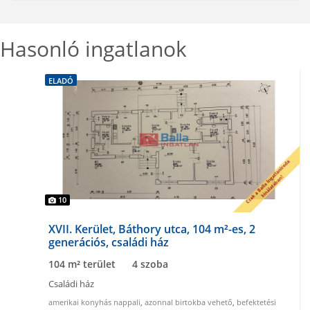
Hasonló ingatlanok
ELADÓ
10
XVII. Kerület, Báthory utca, 104 m²-es, 2
generációs, családi ház
104 m² terület
4 szoba
Családi ház
amerikai konyhás nappali
,
azonnal birtokba vehető
,
befektetési