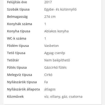
Felújítás éve
2017
Szobák típusa
Egybe- és különnyíló
Belmagasság
274 cm
Konyhák száma
1
Konyha típusa
Ablakos konyha
WC-k száma
1
Födém típusa
Vasbeton
Tető típusa
Agyag cserép
Tetőtér
Nem beépíthető
Fűtés típusa
Gázcirkó fűtés
Melegvíz típusa
Cirkó
Nyílászárók típusa
Fa
Nyílászárók állapota
átlagos
Közművek
víz, villany, gáz, csatorna