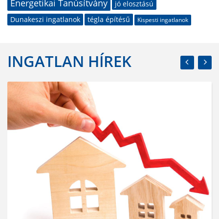
Energetikai Tanúsítvány
jó elosztású
Dunakeszi ingatlanok
tégla építésű
Kispesti ingatlanok
INGATLAN HÍREK