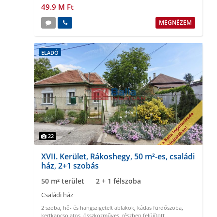
49.9 M Ft
MEGNÉZEM
ELADÓ
22
XVII. Kerület, Rákoshegy, 50 m²-es, családi
ház, 2+1 szobás
50 m² terület
2 + 1 félszoba
Családi ház
2 szoba
,
hő- és hangszigetelt ablakok
,
kádas fürdőszoba
,
kertkapcsolatos
,
összközműves
,
részben felújított