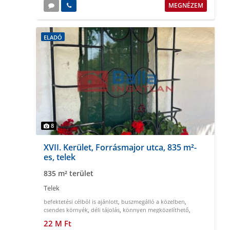
MEGNÉZEM
ELADÓ
8
XVII. Kerület, Forrásmajor utca, 835 m²-
es, telek
835 m² terület
Telek
befektetési célból is ajánlott
,
buszmegálló a közelben
,
csendes környék
,
déli tájolás
,
könnyen megközelíthető
,
körbekeritett
22 M Ft