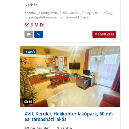
Ikerház
3 szoba
,
jó környéken
,
jó közlekedés
,
jó megközelíthetőség
,
jól megépített masszív ház
,
keresett környék
89.9 M Ft
MEGNÉZEM
ELADÓ
15
XVII. Kerület, Helikopter lakópark, 60 m²-
es, társasházi lakás
60 m² terület
3 szoba