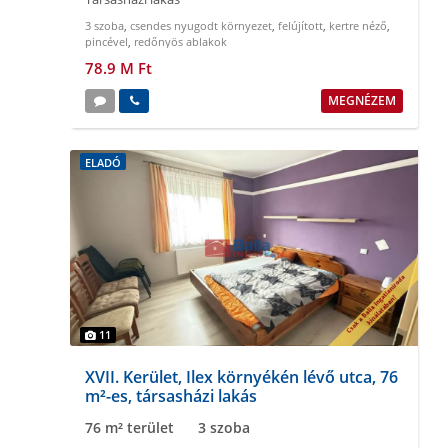
3 szoba
,
csendes nyugodt környezet
,
felújított
,
kertre néző
,
pincével
,
redőnyös ablakok
78.9 M Ft
MEGNÉZEM
ELADÓ
11
XVII. Kerület, Ilex környékén lévő utca, 76
m²-es, társasházi lakás
76 m² terület
3 szoba