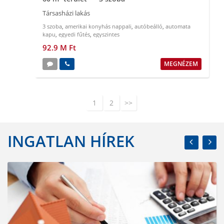
Társasházi lakás
3 szoba
,
amerikai konyhás nappali
,
autóbeálló
,
automata
kapu
,
egyedi fűtés
,
egyszintes
92.9 M Ft
MEGNÉZEM
1
2
>>
INGATLAN HÍREK