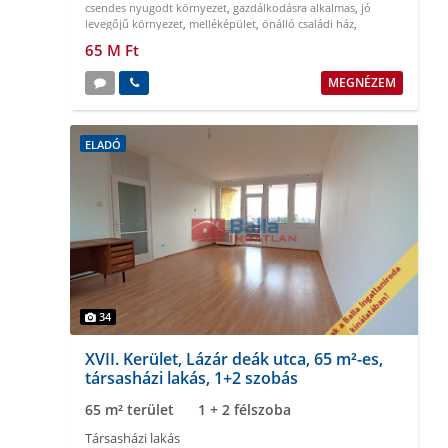
csendes nyugodt környezet
,
gazdálkodásra alkalmas
,
jó
levegőjű környezet
,
melléképület
,
önálló családi ház
,
többcélú hasznosítás
65 M Ft
MEGNÉZEM
ELADÓ
34
XVII. Kerület, Lázár deák utca, 65 m²-es,
társasházi lakás, 1+2 szobás
65 m² terület
1 + 2 félszoba
Társasházi lakás