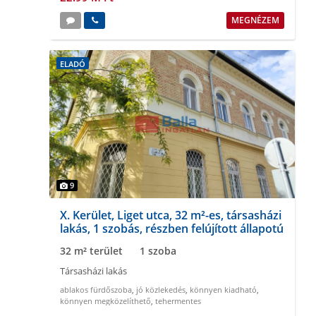
MEGNÉZEM
ELADÓ
9
X. Kerület, Liget utca, 32 m²-es, társasházi
lakás, 1 szobás, részben felújított állapotú
32 m² terület
1 szoba
Társasházi lakás
ablakos fürdőszoba
,
jó közlekedés
,
könnyen kiadható
,
könnyen megközelíthető
,
tehermentes