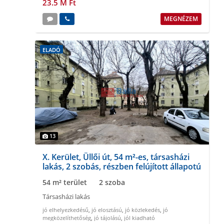
23.5 M Ft
MEGNÉZEM
ELADÓ
13
X. Kerület, Üllői út, 54 m²-es, társasházi
lakás, 2 szobás, részben felújított állapotú
54 m² terület
2 szoba
Társasházi lakás
jó elhelyezkedésű
,
jó elosztású
,
jó közlekedés
,
jó
megközelíthetőség
,
jó tájolású
,
jól kiadható