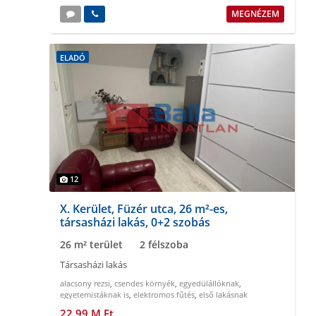
MEGNÉZEM
ELADÓ
12
X. Kerület, Füzér utca, 26 m²-es,
társasházi lakás, 0+2 szobás
26 m² terület
2 félszoba
Társasházi lakás
alacsony rezsi
,
csendes környék
,
egyedülállóknak
,
egyetemistáknak is
,
elektromos fűtés
,
első lakásnak
22.99 M Ft