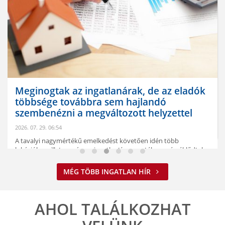
Meginogtak az ingatlanárak, de az eladók
többsége továbbra sem hajlandó
szembenézni a megváltozott helyzettel
2026. 07. 29. 06:54
A tavalyi nagymértékű emelkedést követően idén több
lokációban, illetve számos ingatlantípus esetében mérséklődtek
már mind a ...
MÉG TÖBB INGATLAN HÍR
ELOLVASOM
AHOL TALÁLKOZHAT