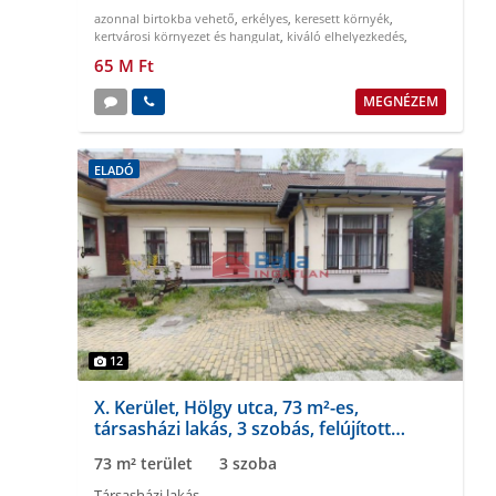
azonnal birtokba vehető
,
erkélyes
,
keresett környék
,
kertvárosi környezet és hangulat
,
kiváló elhelyezkedés
,
napfényes
65 M Ft
MEGNÉZEM
ELADÓ
12
X. Kerület, Hölgy utca, 73 m²-es,
társasházi lakás, 3 szobás, felújított
állapotú
73 m² terület
3 szoba
Társasházi lakás