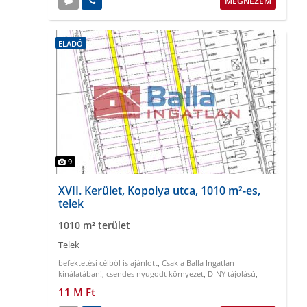
MEGNÉZEM
ELADÓ
9
XVII. Kerület, Kopolya utca, 1010 m²-es,
telek
1010 m² terület
Telek
befektetési célból is ajánlott
,
Csak a Balla Ingatlan
kínálatában!
,
csendes nyugodt környezet
,
D-NY tájolású
,
gazdálkodásra alkalmas
,
könnyen megközelíthető
11 M Ft