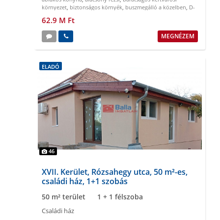
környezet
,
biztonságos környék
,
buszmegálló a közelben
,
D-
NY tájolású
62.9 M Ft
MEGNÉZEM
ELADÓ
46
XVII. Kerület, Rózsahegy utca, 50 m²-es,
családi ház, 1+1 szobás
50 m² terület
1 + 1 félszoba
Családi ház