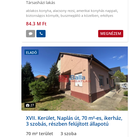
Társasházi lakás
ablakos konyha
,
alacsony rezsi
,
amerikai konyhás nappali
,
biztonságos környék
,
buszmegálló a közelben
,
erkélyes
84.3 M Ft
MEGNÉZEM
ELADÓ
27
XVII. Kerület, Naplás út, 70 m²-es, ikerház,
3 szobás, részben felújított állapotú
70 m² terület
3 szoba