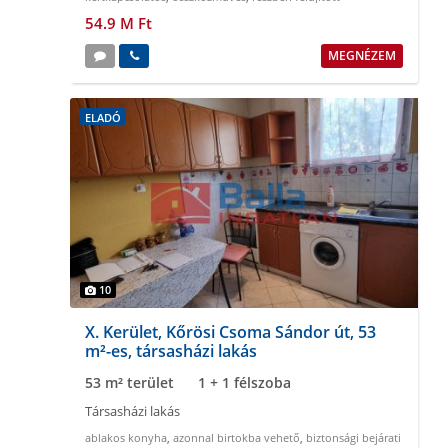
54.9 M Ft
MEGNÉZEM
ELADÓ
10
X. Kerület, Kőrösi Csoma Sándor út, 53
m²-es, társasházi lakás
53 m² terület
1 + 1 félszoba
Társasházi lakás
ablakos konyha
,
azonnal birtokba vehető
,
biztonsági bejárati