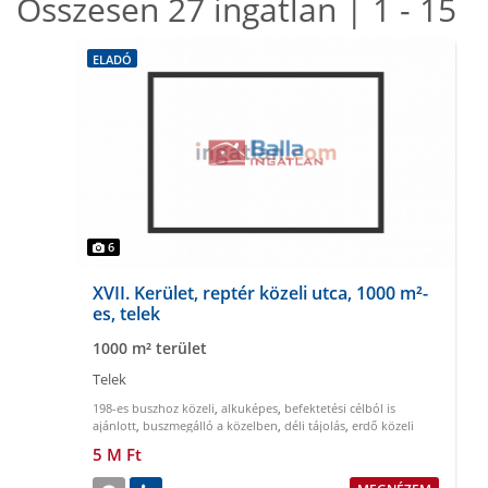
Összesen 27 ingatlan | 1 - 15
ELADÓ
6
XVII. Kerület, reptér közeli utca, 1000 m²-
es, telek
1000 m² terület
Telek
198-es buszhoz közeli
,
alkuképes
,
befektetési célból is
ajánlott
,
buszmegálló a közelben
,
déli tájolás
,
erdő közeli
5 M Ft