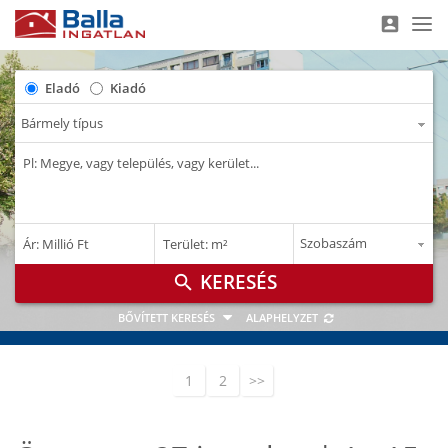
account_box
Nav
Eladó
Kiadó
–
–
Ár: Millió Ft
Terület: m²
M Ft
m²
search
BŐVÍTETT KERESÉS
ALAPHELYZET
1
2
>>