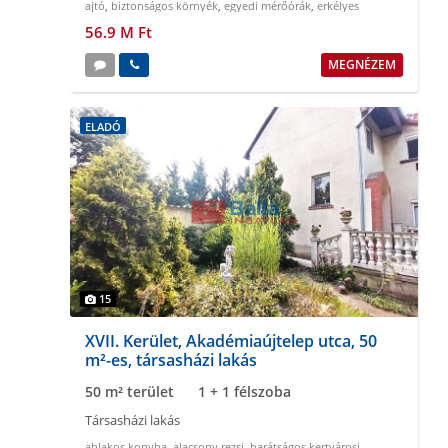
ajtó
,
biztonságos környék
,
egyedi mérőórák
,
erkélyes
56.9 M Ft
MEGNÉZEM
ELADÓ
15
XVII. Kerület, Akadémiaújtelep utca, 50
m²-es, társasházi lakás
50 m² terület
1 + 1 félszoba
Társasházi lakás
ablakos konyha
,
alacsony rezsi
,
barátságos kertvárosi